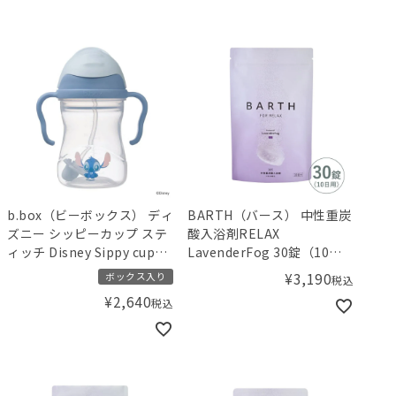
b.box（ビーボックス） ディ
BARTH（バース） 中性重炭
ズニー シッピーカップ ステ
酸入浴剤RELAX
ィッチ Disney Sippy cup
LavenderFog 30錠（10回
Stitch
用）
¥
3,190
ボックス入り
税込
¥
2,640
税込