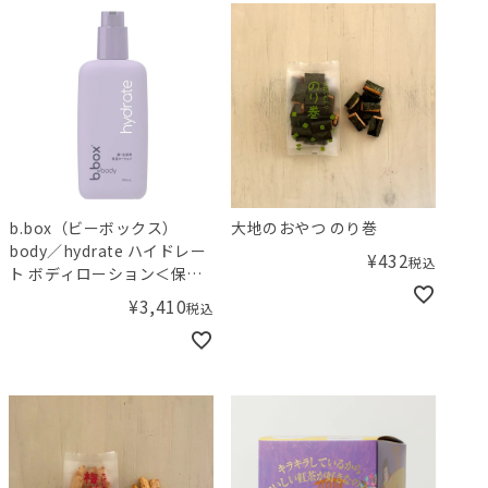
b.box（ビーボックス）
大地のおやつ のり巻
body／hydrate ハイドレー
¥
432
税込
ト ボディローション＜保湿
用ローション＞
¥
3,410
税込