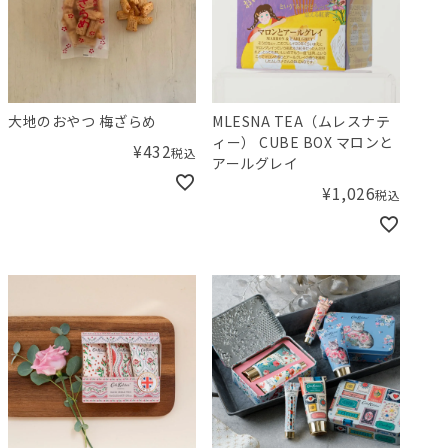
大地のおやつ 梅ざらめ
MLESNA TEA（ムレスナテ
ィー） CUBE BOX マロンと
¥
432
税込
アールグレイ
¥
1,026
税込