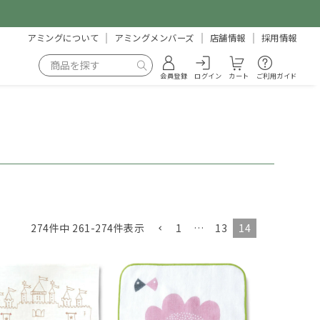
アミングについて
アミングメンバーズ
店舗情報
採用情報
会員登録
ログイン
カート
ご利用ガイド
1
…
13
14
274
件中
261
-
274
件表示