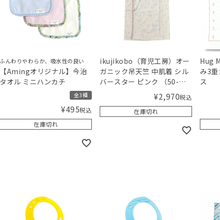
ikujikobo（育児工房）オー
Hug
ふんわりやわらか、吸水性の良い
【Amingオリジナル】今治
ガニック吊天竺 中肌着 シル
み3重
タオル ミニハンカチ
バースター ピンク （50-
ス
70cm）
¥
2,970
全3種
税込
¥
495
税込
在庫切れ
在庫切れ