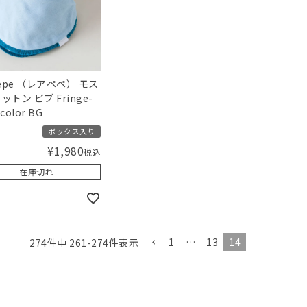
pepe （レアペペ） モス
ットン ビブ Fringe-
icolor BG
ボックス入り
¥
1,980
税込
在庫切れ
1
…
13
14
274
件中
261
-
274
件表示