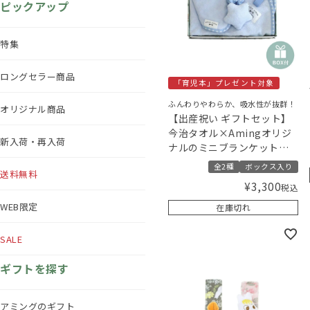
ピックアップ
特集
ロングセラー商品
「育児本」プレゼント対象
ふんわりやわらか、吸水性が抜群！
オリジナル商品
【出産祝い ギフトセット】
今治タオル×Amingオリジ
新入荷・再入荷
ナルのミニブランケットギ
フトセット【ギフトボック
全2種
ボックス入り
送料無料
ス入り】／Amingオリジナ
¥
3,300
税込
ルセット
WEB限定
在庫切れ
SALE
ギフトを探す
アミングのギフト