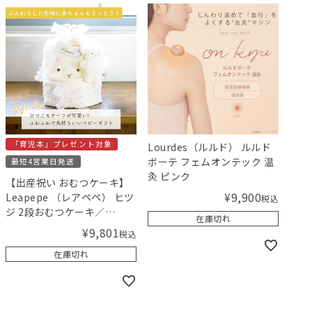
「育児本」プレゼント対象
Lourdes（ルルド） ルルド
ボーテ フェムオンテック 温
最短4営業日発送
灸 ピンク
【出産祝い おむつケーキ】
¥
9,900
Leapepe （レアペペ） ヒツ
税込
ジ 2段おむつケーキ／
在庫切れ
Amingオリジナルセット
¥
9,801
税込
在庫切れ