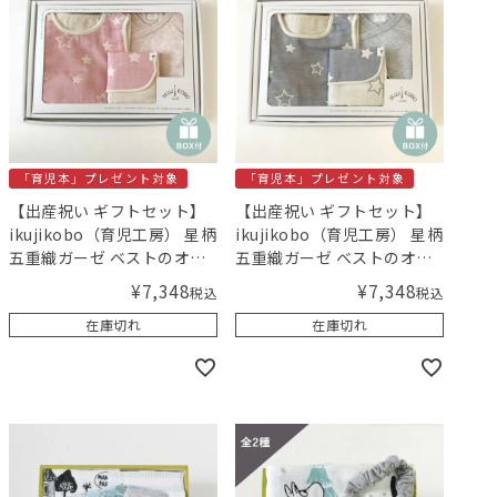
「育児本」プレゼント対象
「育児本」プレゼント対象
【出産祝い ギフトセット】
【出産祝い ギフトセット】
ikujikobo（育児工房） 星柄
ikujikobo（育児工房） 星柄
五重織ガーゼ ベストのオー
五重織ガーゼ ベストのオー
ガニックギフト ピンク
ガニックギフト グレー
¥
7,348
¥
7,348
税込
税込
（50-70cm）【ギフトボッ
（50-70cm）【ギフトボッ
在庫切れ
在庫切れ
クス入り】／Amingオリジ
クス入り】／Amingオリジ
ナルセット
ナルセット