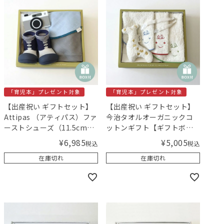
「育児本」プレゼント対象
「育児本」プレゼント対象
【出産祝い ギフトセット】
【出産祝い ギフトセット】
Attipas （アティパス）ファ
今治タオルオーガニックコ
ーストシューズ（11.5cm）
ットンギフト【ギフトボッ
とスタイギフト ブルー【ギ
クス入り】／Amingオリジ
¥
6,985
¥
5,005
税込
税込
フトボックス入り】／
ナルセット
在庫切れ
在庫切れ
Amingオリジナルセット