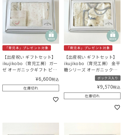
「育児本」プレゼント対象
「育児本」プレゼント対象
【出産祝い ギフトセット】
【出産祝い ギフトセット】
ikujikobo（育児工房）ガー
ikujikobo（育児工房） 金平
ゼ オーガニックギフト ピン
糖シリーズ オーガニックギ
ク【ギフトボックス入り】
フト ブルー （50-70cm）
¥
6,600
ボックス入り
税込
／Amingオリジナルセット
【ギフトボックス入り】／
¥
9,570
税込
在庫切れ
Amingオリジナルセット
在庫切れ