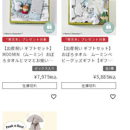
「育児本」プレゼント対象
「育児本」プレゼント対象
【出産祝い ギフトセット】
【出産祝い ギフトセット】
MOOMIN （ムーミン）おぼ
おぼろタオル ムーミンベ
ろタオルとママとお揃いス
ビーグッズギフト【ギフト
タイ＆ベルトカバーセット
ボックス入り】／Amingオ
ボックス入り
全2種
（ブルーム柄/ミント）【ギ
リジナルセット
¥
7,975
¥
5,885
税込
税込
フトボックス入り】／
Amingオリジナルセット
在庫切れ
在庫切れ