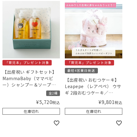
「育児本」プレゼント対象
「育児本」プレゼント対象
最短4営業日発送
【出産祝い ギフトセット】
MammaBaby（ママベビ
【出産祝い おむつケーキ】
ー）シャンプー＆ソープと
Leapepe （レアペペ） ウサ
ikujikobo（育児工房）沐浴
ギ 2段おむつケーキ／
全2種
布セット 【ギフトボックス
Amingオリジナルセット
¥
9,801
¥
5,720
税込
税込
入り】／Amingオリジナル
セット
在庫切れ
在庫切れ