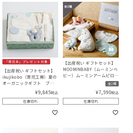
「育児本」プレゼント対象
【出産祝い ギフトセット】
MOOMINBABY（ムーミンベ
【出産祝い ギフトセット】
ビー）ムーミンアームピロ
ikujikobo（育児工房）夏の
ー&ラトルセット【ギフトボ
オーガニックギフト ブル
全2種
ックス入り】／Amingオリ
ー【ギフトボックス入り】
¥
9,845
¥
7,590
税込
税込
ジナルセット
／Amingオリジナルセット
在庫切れ
在庫切れ