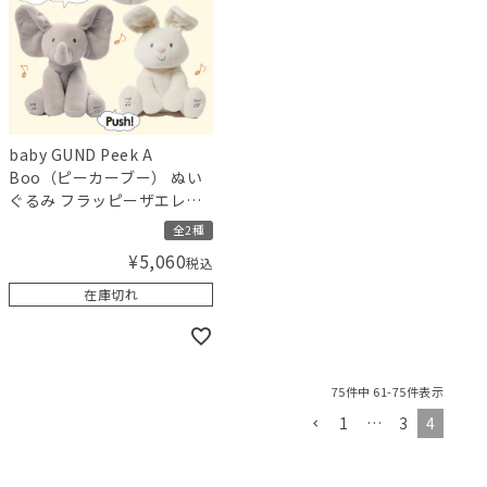
baby GUND Peek A
Boo（ピーカーブー） ぬい
ぐるみ フラッピーザエレフ
ァント／フローラバニー
全2種
¥
5,060
税込
在庫切れ
75
件中
61
-
75
件表示
1
…
3
4