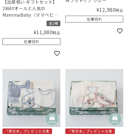
みフットケア グレー
【出産祝い ギフトセット】
2WAYオールと人気の
¥
12,980
税込
MammaBaby（ママベビ
在庫切れ
ー）ソープ＆ミルクローシ
全2種
ョンギフト 【ギフトボック
¥
11,880
税込
ス入り】／Amingオリジナ
ルセット
在庫切れ
「育児本」プレゼント対象
「育児本」プレゼント対象