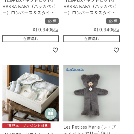
【出産祝い ギフトセット】
【出産祝い ギフトセット】
HAKKA BABY（ハッカベビ
HAKKA BABY（ハッカベビ
ー）ロンパース＆スタイと
ー）ロンパース＆スタイと
MammaBaby（ママベビ
MammaBaby（ママベビ
全2種
全2種
ー） ベビーシャンプーセッ
ー） ベビーシャンプーセッ
¥
10,340
¥
10,340
税込
税込
ト（女の子）【ギフトボッ
ト（男の子）【ギフトボッ
クス入り】／Amingオリジ
クス入り】／Amingオリジ
在庫切れ
在庫切れ
ナルセット
ナルセット
「育児本」プレゼント対象
Les Petites Marie (レ・プ
ティット・マリー) Ours