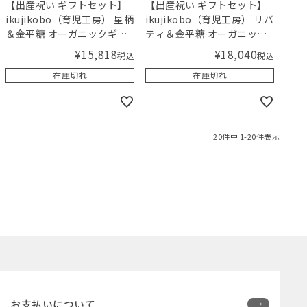
【出産祝い ギフトセット】
【出産祝い ギフトセット】
ikujikobo（育児工房） 星柄
ikujikobo（育児工房） リバ
＆金平糖 オーガニックギフ
ティ＆金平糖 オーガニック
ト ブルー 【ギフトボックス
ギフト ピンク【ギフトボッ
¥
15,818
¥
18,040
税込
税込
入り】／Amingオリジナル
クス入り】／Amingオリジ
在庫切れ
在庫切れ
セット
ナルセット
20
件中
1
-
20
件表示
お支払いについて