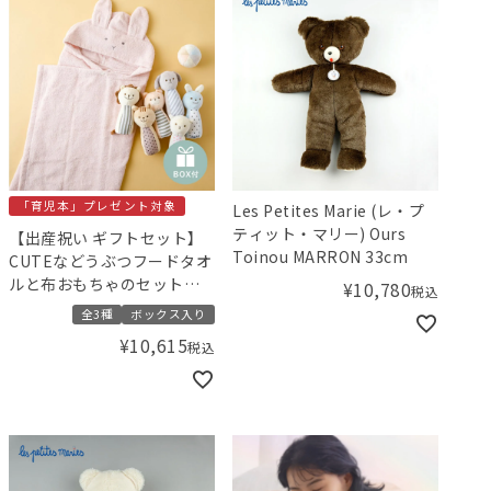
「育児本」プレゼント対象
Les Petites Marie (レ・プ
ティット・マリー) Ours
【出産祝い ギフトセット】
Toinou MARRON 33cm
CUTEなどうぶつフードタオ
ルと布おもちゃのセット
¥
10,780
税込
【ギフトボックス入り】／
全3種
ボックス入り
Amingオリジナルセット
¥
10,615
税込