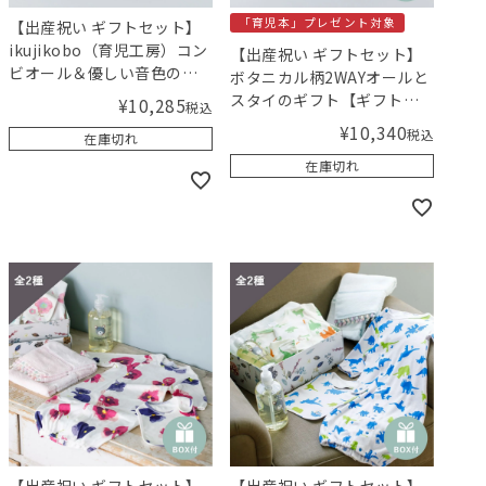
「育児本」プレゼント対象
【出産祝い ギフトセット】
ikujikobo（育児工房）コン
【出産祝い ギフトセット】
ビオール＆優しい音色のガ
ボタニカル柄2WAYオールと
ラガラセット（ピンク）
スタイのギフト【ギフトボ
¥
10,285
税込
【ギフトボックス入り】／
ックス入り】／Amingオリ
¥
10,340
税込
在庫切れ
Amingオリジナルセット
ジナルセット
在庫切れ