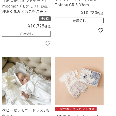
【出産祝い ギフトセット】
Toinou GRIS 33cm
mocmof（モクモフ）お星
様おくるみともこもこ天使
¥
10,780
税込
スタイのセット【ギフトボ
全3種
在庫切れ
ックス入り】／Amingオリ
¥
10,725
税込
ジナルセット
在庫切れ
「育児本」プレゼント対象
ベビーセレモニードレス3点
セット