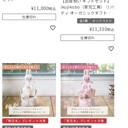
【出産祝い ギフトセット】
ikujikobo（育児工房） リバ
¥
11,000
税込
ティ オーガニックギフト／
在庫切れ
Amingオリジナルセット
全2種
ボックス入り
¥
11,330
税込
在庫切れ
「育児本」プレゼント対象
「育児本」プレゼント対象
最短4営業日発送
最短4営業日発送