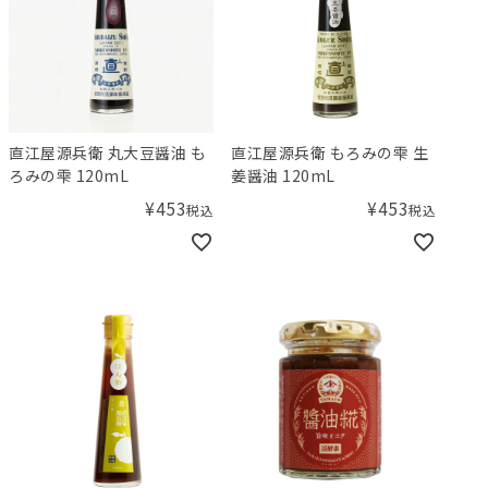
直江屋源兵衛 丸大豆醤油 も
直江屋源兵衛 もろみの雫 生
ろみの雫 120mL
姜醤油 120mL
¥
453
¥
453
税込
税込