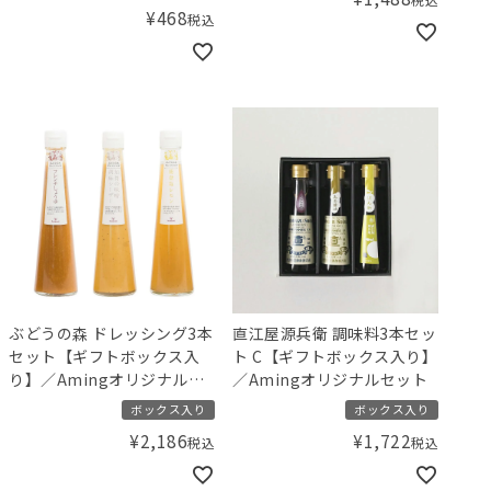
¥
468
税込
ぶどうの森 ドレッシング3本
直江屋源兵衛 調味料3本セッ
セット【ギフトボックス入
ト C【ギフトボックス入り】
り】／Amingオリジナルセ
／Amingオリジナルセット
ット
ボックス入り
ボックス入り
¥
2,186
¥
1,722
税込
税込