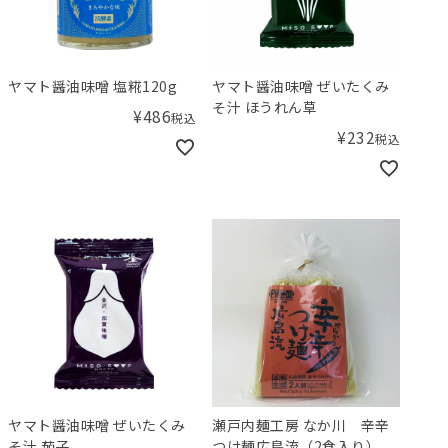
ヤマト醤油味噌 塩糀120g
ヤマト醤油味噌 ぜいたくみ
そ汁 ほうれん草
¥
486
税込
¥
232
税込
ヤマト醤油味噌 ぜいたくみ
瀬戸内麺工房 なか川 辛辛
そ汁 茄子
つけ麺広島流（2食入り）