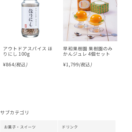
アウトドアスパイス ほ
早和果樹園 果樹園のみ
水
りにし 100g
かんジュレ 4個セット
リ
¥
864
(税込)
¥
1,799
(税込)
¥
4,
サブカテゴリ
お菓子・スイーツ
ドリンク