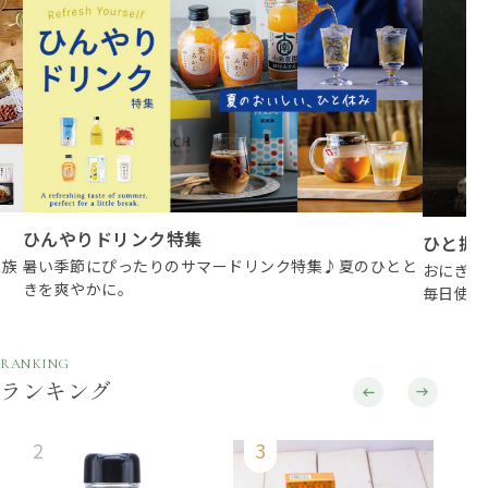
ひんやりドリンク特集
ひと振
家族
暑い季節にぴったりのサマードリンク特集♪夏のひとと
おにぎり
きを爽やかに。
毎日使い
RANKING
ランキング