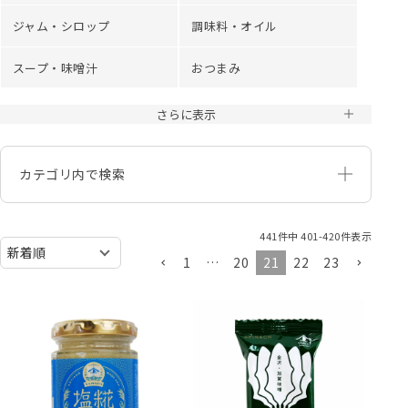
ジャム・シロップ
調味料・オイル
スープ・味噌汁
おつまみ
さらに表示
カテゴリ内で検索
441
件中
401
-
420
件表示
1
…
20
21
22
23