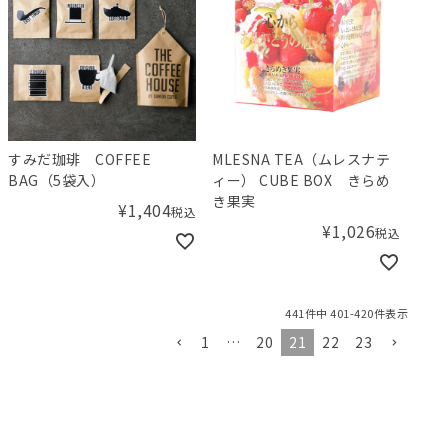
すみだ珈琲 COFFEE
MLESNA TEA（ムレスナテ
BAG（5袋入）
ィー） CUBE BOX きらめ
き果実
¥
1,404
税込
¥
1,026
税込
441
件中
401
-
420
件表示
1
…
20
21
22
23