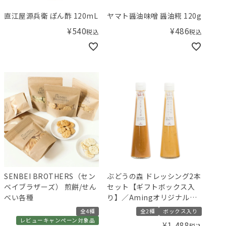
直江屋源兵衛 ぽん酢 120mL
ヤマト醤油味噌 醤油糀 120g
¥
540
¥
486
税込
税込
SENBEI BROTHERS（セン
ぶどうの森 ドレッシング2本
ベイブラザーズ） 煎餅/せん
セット【ギフトボックス入
べい各種
り】／Amingオリジナルセ
ット
全4種
全2種
ボックス入り
レビューキャンペーン対象品
¥
1,488
税込