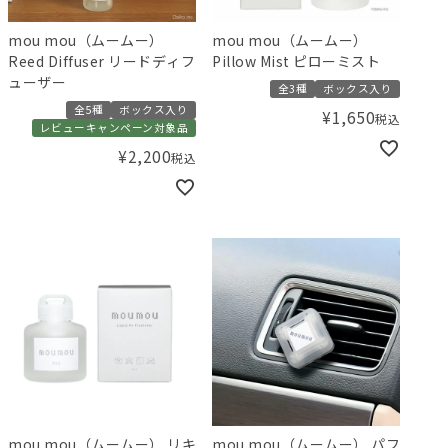
mou mou（ムームー）
mou mou（ムームー）
Reed Diffuser リードディフ
Pillow Mist ピローミスト
ューザー
全3種
ボックス入り
全5種
ボックス入り
¥
1,650
税込
レビューキャンペーン対象品
¥
2,200
税込
mou mou（ムームー） リキ
mou mou（ムームー） パフ