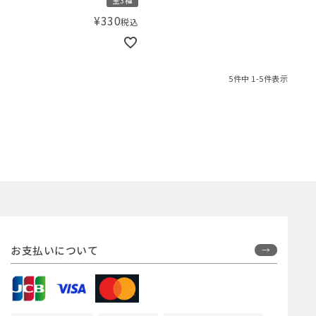
全3種
¥
330
税込
5
件中
1
-
5
件表示
お支払いについて