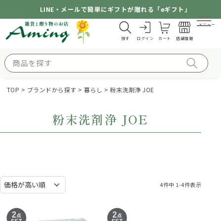
LINE・メールで簡単にギフトが贈れる「eギフト」
メニュー
探す
ログイン
カート
店舗情報
TOP
ブランドから探す
暮らし
粉末洗剤浄 JOE
粉末洗剤浄 JOE
4
件中
1
-
4
件表示