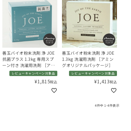
善玉バイオ粉末洗剤 浄 JOE
善玉バイオ粉末洗剤 浄 JOE
抗菌プラス 1.3kg 専用スプ
1.3kg 洗濯用洗剤 ［アミン
ーン付き 洗濯用洗剤 ［アミ
グオリジナルパッケージ］
ングオリジナルパッケー
レビューキャンペーン対象品
レビューキャンペーン対象品
ジ］
¥
1,815
¥
1,413
税込
税込
4
件中
1
-
4
件表示