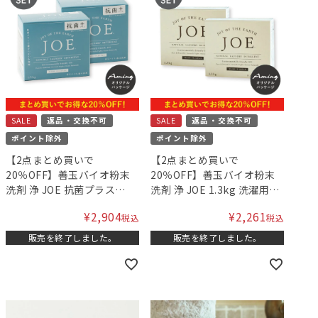
SALE
返品・交換不可
SALE
返品・交換不可
ポイント除外
ポイント除外
【2点まとめ買いで
【2点まとめ買いで
20％OFF】善玉バイオ粉末
20％OFF】善玉バイオ粉末
洗剤 浄 JOE 抗菌プラス
洗剤 浄 JOE 1.3kg 洗濯用洗
1.3kg 専用スプーン付き 洗
剤 ［アミングオリジナルパ
¥
2,904
¥
2,261
税込
税込
濯用洗剤 ［アミングオリジ
ッケージ］ 2点セット
ナルパッケージ］ 2点セット
販売を終了しました。
販売を終了しました。