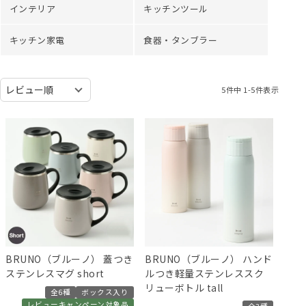
インテリア
キッチンツール
キッチン家電
食器・タンブラー
5
件中
1
-
5
件表示
BRUNO（ブルーノ） 蓋つき
BRUNO（ブルーノ） ハンド
ステンレスマグ short
ルつき軽量ステンレススク
リューボトル tall
全6種
ボックス入り
レビューキャンペーン対象品