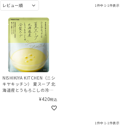
1
件中
1
-
1
件表示
NISHIKIYA KITCHEN（ニシ
キヤキッチン） 夏スープ 北
海道産とうもろこしの冷製
スープ
¥
420
税込
1
件中
1
-
1
件表示