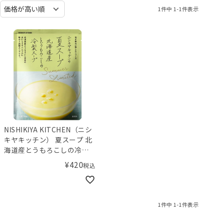
1
件中
1
-
1
件表示
NISHIKIYA KITCHEN（ニシ
キヤキッチン） 夏スープ 北
海道産とうもろこしの冷製
スープ
¥
420
税込
1
件中
1
-
1
件表示