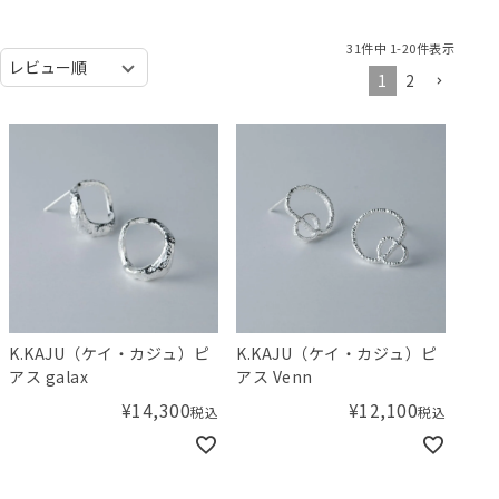
31
件中
1
-
20
件表示
1
2
K.KAJU（ケイ・カジュ）ピ
K.KAJU（ケイ・カジュ）ピ
アス galax
アス Venn
¥
14,300
¥
12,100
税込
税込