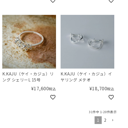
K.KAJU（ケイ・カジュ）リ
K.KAJU（ケイ・カジュ）イ
ング シェリーL 15号
ヤリング メテオ
¥
17,600
¥
18,700
税込
税込
31
件中
1
-
20
件表示
1
2