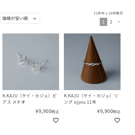
31
件中
1
-
20
件表示
1
2
K.KAJU（ケイ・カジュ）ピ
K.KAJU（ケイ・カジュ）リ
アス メテオ
ング ojyou 11号
¥
9,900
¥
9,900
税込
税込