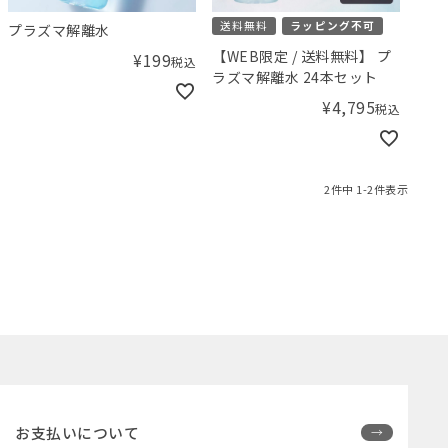
送料無料
ラッピング不可
プラズマ解離水
【WEB限定 / 送料無料】 プ
¥
199
税込
ラズマ解離水 24本セット
¥
4,795
税込
2
件中
1
-
2
件表示
お支払いについて