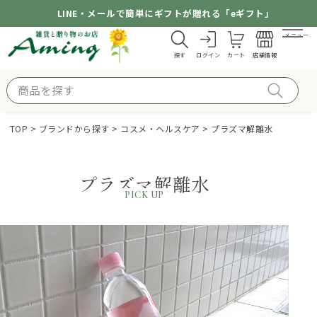
LINE・メールで簡単にギフトが贈れる「eギフト」
メニュー
探す
ログイン
カート
店舗情報
TOP
ブランドから探す
コスメ・ヘルスケア
プラズマ解離水
プラズマ解離水
PICK UP