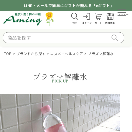
LINE・メールで簡単にギフトが贈れる「eギフト」
メニュー
探す
ログイン
カート
店舗情報
TOP
ブランドから探す
コスメ・ヘルスケア
プラズマ解離水
プラズマ解離水
PICK UP