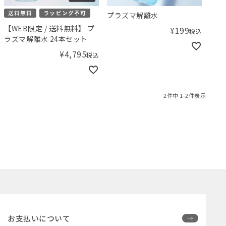
送料無料
ラッピング不可
プラズマ解離水
【WEB限定 / 送料無料】 プ
¥
199
税込
ラズマ解離水 24本セット
¥
4,795
税込
2
件中
1
-
2
件表示
お支払いについて