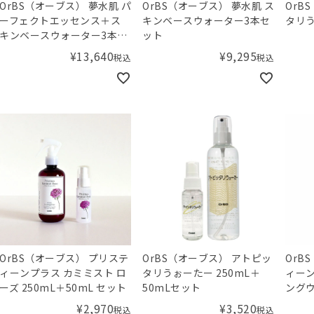
OrBS（オーブス） 夢水肌 パ
OrBS（オーブス） 夢水肌 ス
OrB
ーフェクトエッセンス＋ス
キンベースウォーター3本セ
タリう
キンベースウォーター3本セ
ット
ット
¥
13,640
¥
9,295
税込
税込
OrBS（オーブス） プリステ
OrBS（オーブス） アトピッ
OrBS
ィーンプラス カミミスト ロ
タリうぉーたー 250mL＋
ィーン
ーズ 250mL＋50mL セット
50mLセット
ングウ
¥
2,970
¥
3,520
税込
税込