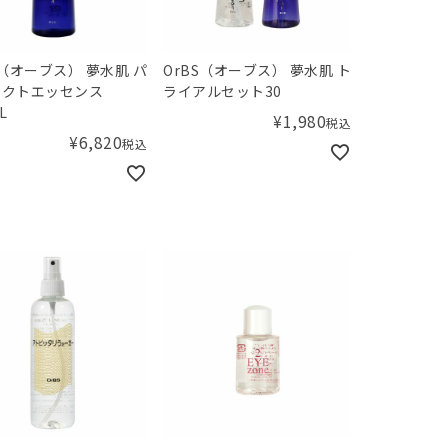
オーブス） 夢水肌 パ
OrBS（オーブス） 夢水肌 ト
ェクトエッセンス
ライアルセット30
L
¥
1,980
税込
¥
6,820
税込