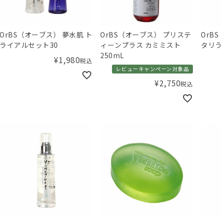
OrBS（オーブス） 夢水肌 ト
OrBS（オーブス） プリステ
OrB
ライアルセット30
ィーンプラス カミミスト
タリう
250mL
¥
1,980
税込
レビューキャンペーン対象品
¥
2,750
税込