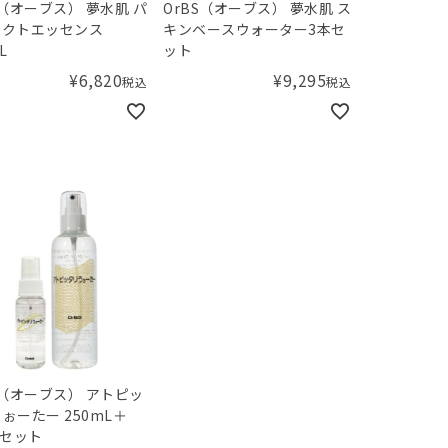
オーブス） 夢水肌 パ
OrBS（オーブス） 夢水肌 ス
ェクトエッセンス
キンベースウォーター3本セ
L
ット
¥
6,820
¥
9,295
税込
税込
S（オーブス） アトピッ
ぉーたー 250mL＋
Lセット