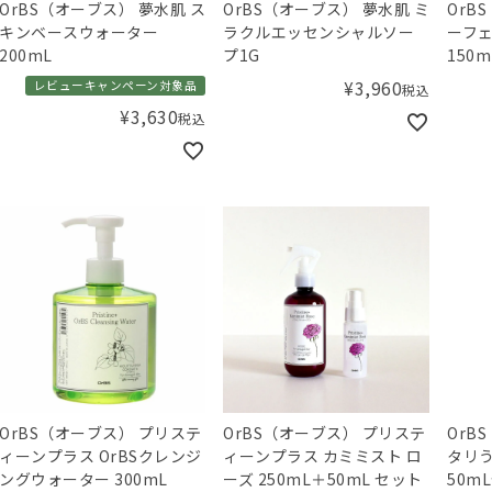
OrBS（オーブス） 夢水肌 ス
OrBS（オーブス） 夢水肌 ミ
OrBS（
キンベースウォーター
ラクルエッセンシャルソー
ーフ
200mL
プ1G
150m
¥
3,960
レビューキャンペーン対象品
税込
¥
3,630
税込
OrBS（オーブス） プリステ
OrBS（オーブス） プリステ
OrB
ィーンプラス OrBSクレンジ
ィーンプラス カミミスト ロ
タリう
ングウォーター 300mL
ーズ 250mL＋50mL セット
50m