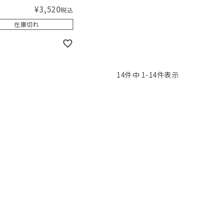
¥
3,520
税込
在庫切れ
14
件中
1
-
14
件表示