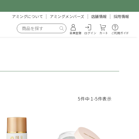
アミングについて
アミングメンバーズ
店舗情報
採用情報
会員登録
ログイン
カート
ご利用ガイド
5
件中
1
-
5
件表示