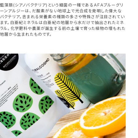
藍藻類(シアノバクテリア)という細菌の一種であるＡＦＡブルーグリ
ーンアルジーは、だ酸素がない地球上で光合成を発明した偉大な
バクテリア。含まれる栄養素の種類の多さや特殊さが注目されてい
ます。白亜紀ミネラルは白亜紀の地層から水だけで抽出されたミネ
ラル。化学肥料や農薬が誕生する前の土壌で育った植物の埋もれた
地層から生まれたものです。