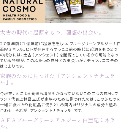
太古の時代に起源をもつ、理想の出会い。
２７億年前と１億年前に起源ををもつ、ブルーグリーンアルジーと白
亜紀ミネラル。ヒトが存在するずっと以前の時代に起源をもつ２つ
の成分には、太古（アンシェント）を起源としているから可能となっ
ている特徴が。このふたつの成分との出会いがナチュラルコスモの
はじまりです。
家族のために見つけた「アンシェントナチュラ
ル」。
今現在、人による養殖も増産もかなっていないこの二つの成分。ブ
ランド代表上林昌三氏が家族のために見つけたのは、このふたつを
一緒に食べたり化粧品に使うという国内オリジナルの成分と組み
合わせ。それが「アンシェントナチュラル」です。
ＡＦＡブルーグリーンアルジーと白亜紀ミネラ
ル。