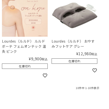
Lourdes（ルルド） ルルド
Lourdes（ルルド） おやす
ボーテ フェムオンテック 温
みフットケア グレー
灸 ピンク
¥
12,980
税込
¥
9,900
税込
在庫切れ
在庫切れ
10
件中
1
-
10
件表示