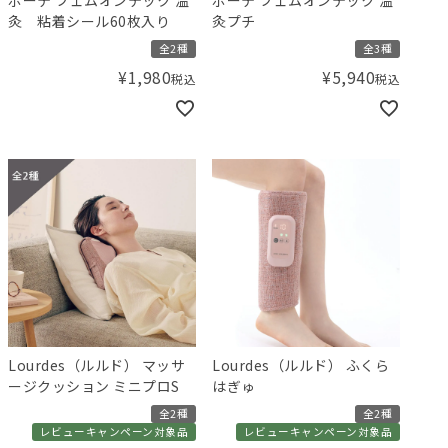
灸 粘着シール60枚入り
灸プチ
全2種
全3種
¥
1,980
¥
5,940
税込
税込
Lourdes（ルルド） マッサ
Lourdes（ルルド） ふくら
ージクッション ミニプロS
はぎゅ
全2種
全2種
レビューキャンペーン対象品
レビューキャンペーン対象品