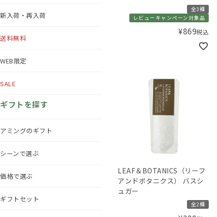
全3種
新入荷・再入荷
レビューキャンペーン対象品
¥
869
税込
送料無料
WEB限定
SALE
ギフトを探す
アミングのギフト
シーンで選ぶ
LEAF＆BOTANICS（リーフ
価格で選ぶ
アンドボタニクス） バスシ
ュガー
ギフトセット
全2種