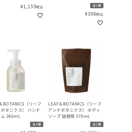
¥
1,155
全3種
税込
¥
308
税込
F＆BOTANICS（リーフ
LEAF＆BOTANICS（リーフ
ボタニクス） ハンド
アンドボタニクス） ボディ
ム 360mL
ソープ 詰替用 370mL
全3種
全2種