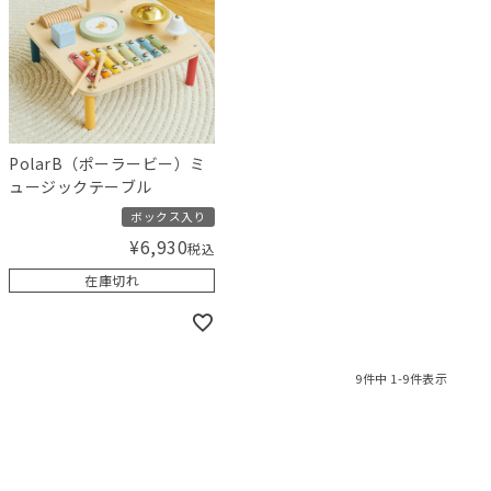
PolarB（ポーラービー）ミ
ュージックテーブル
ボックス入り
¥
6,930
税込
在庫切れ
9
件中
1
-
9
件表示