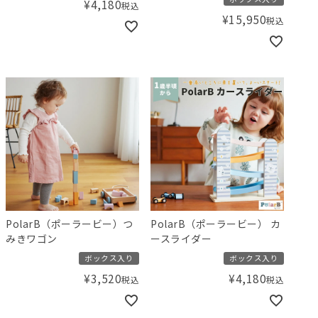
¥
4,180
税込
¥
15,950
税込
PolarB（ポーラービー）つ
PolarB（ポーラービー） カ
みきワゴン
ースライダー
ボックス入り
ボックス入り
¥
3,520
¥
4,180
税込
税込