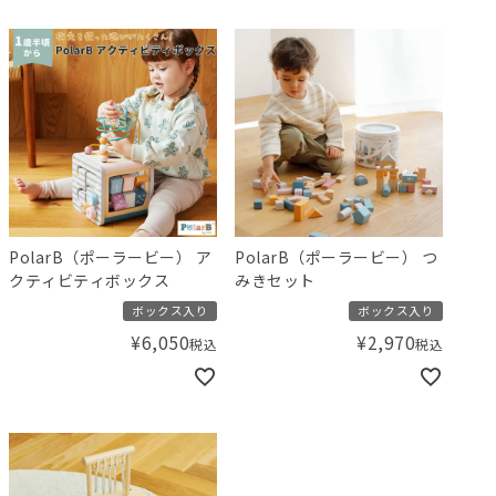
PolarB（ポーラービー） ア
PolarB（ポーラービー） つ
クティビティボックス
みきセット
ボックス入り
ボックス入り
¥
6,050
¥
2,970
税込
税込