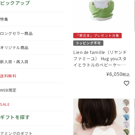
ピックアップ
特集
ロングセラー商品
「育児本」プレゼント対象
ラッピング不可
オリジナル商品
Lien de famille（リヤンド
ファミーユ） Hug youスタ
新入荷・再入荷
イとラトルのベビーケーキ
ワニ
¥
6,050
税込
送料無料
WEB限定
SALE
ギフトを探す
アミングのギフト