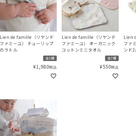
Lien de famille（リヤンド
Lien de famille（リヤンド
Lien
ファミーユ） チューリップ
ファミーユ） オーガニック
ファミ
のラトル
コットンミニタオル
ンド2
全2種
全7種
¥
1,980
¥
550
税込
税込