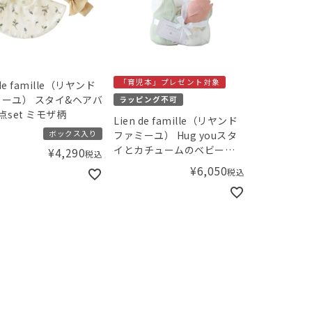
「育児本」プレゼント対象
 de famille（リヤンド
ーユ） スタイ&ヘアバ
ラッピング不可
点set ミモザ柄
Lien de famille（リヤンド
ボックス入り
ファミーユ） Hug youスタ
イとカチュームのベビーケ
¥
4,290
税込
ーキ チューリップ
¥
6,050
税込