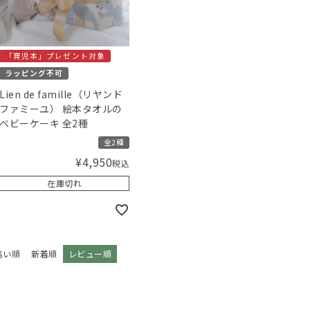
「育児本」プレゼント対象
ラッピング不可
Lien de famille（リヤンド
ファミーユ） 絵本タオルの
ベビーケーキ 全2種
全2種
¥
4,950
税込
在庫切れ
高い順
新着順
レビュー順