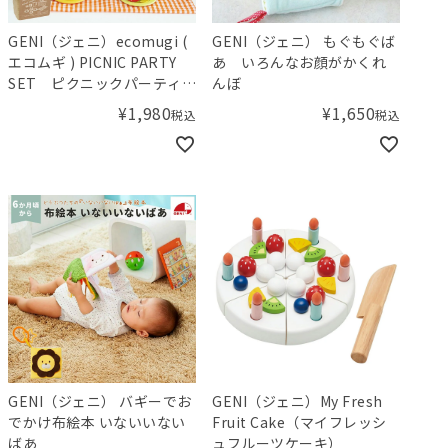
GENI（ジェニ）ecomugi (
GENI（ジェニ） もぐもぐば
エコムギ ) PICNIC PARTY
あ いろんなお顔がかくれ
SET ピクニックパーティー
んぼ
セット
¥
1,980
¥
1,650
税込
税込
GENI（ジェニ） バギーでお
GENI（ジェニ）My Fresh
でかけ布絵本 いないいない
Fruit Cake（マイフレッシ
ばあ
ュフルーツケーキ）