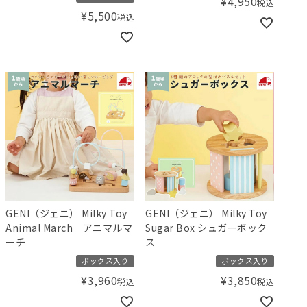
¥
4,950
税込
¥
5,500
税込
GENI（ジェニ） Milky Toy
GENI（ジェニ） Milky Toy
Animal March アニマルマ
Sugar Box シュガーボック
ーチ
ス
ボックス入り
ボックス入り
¥
3,960
¥
3,850
税込
税込