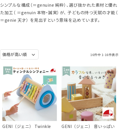
シンプルな構成（＝genuine 純粋）、選び抜かれた素材と優れ
た加工（ ＝genuin 本物・誠実）が、 子どもの持つ天賦の才能（
＝genie 天才） を見出すという意味を込めています。
16
件中
1
-
16
件表示
GENI（ジェニ） Twinkle
GENI（ジェニ） 音いっぱい