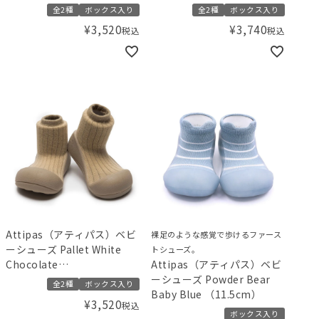
全2種
ボックス入り
全2種
ボックス入り
¥
3,520
¥
3,740
税込
税込
Attipas（アティパス）ベビ
裸足のような感覚で歩けるファース
ーシューズ Pallet White
トシューズ。
Chocolate
Attipas（アティパス）ベビ
（11.5/12.5cm）
ーシューズ Powder Bear
全2種
ボックス入り
Baby Blue （11.5cm）
¥
3,520
税込
ボックス入り