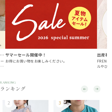
インテリアにマッチ！ペールカラーの北欧木製トイ
サマーセール開催中！
リー
お得にお買い物をお楽しみください。
FREN
べる
ルやひざ
RANKING
ランキング