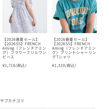
【2026春夏セール】
【2026春夏セール】
Le
【2026SS】FRENCH
【2026SS】FRENCH
今
Aming（フレンチアミン
Aming（フレンチアミン
ス
グ）フラワーフリルワン
グ）プリントシャーリン
¥
6,
ピース
グTシャツ
¥
1,716
(税込)
¥
1,320
(税込)
サブカテゴリ