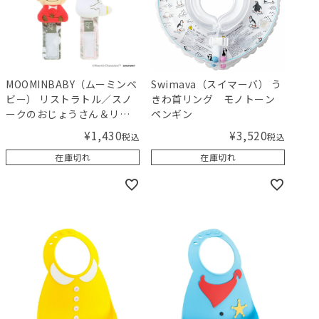
MOOMINBABY（ムーミンベ
Swimava（スイマーバ） う
ビー） リストラトル／スノ
きわ首リング モノトーン
ークのおじょうさん＆リト
ペンギン
ルミイ
¥
1,430
¥
3,520
税込
税込
在庫切れ
在庫切れ