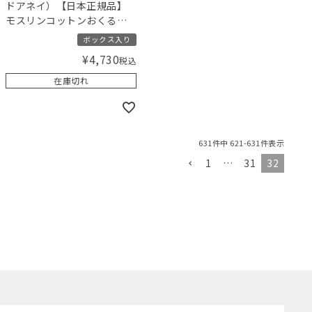
ドアネイ）【日本正規品】
モスリンコットンおくる
み 2枚セット ジャングルジ
ボックス入り
ャム jungle jam swaddle 2
¥
4,730
税込
pack
在庫切れ
631
件中
621
-
631
件表示
1
…
31
32