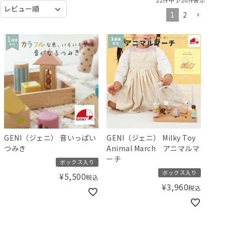
1
2
GENI（ジェニ） 音いっぱい
GENI（ジェニ） Milky Toy
つみき
Animal March アニマルマ
ーチ
ボックス入り
ボックス入り
¥
5,500
税込
¥
3,960
税込