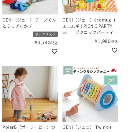
GENI（ジェニ） チーズくん
GENI（ジェニ）ecomugi (
とふしぎなかぎ
エコムギ ) PICNIC PARTY
SET ピクニックパーティー
ボックス入り
セット
¥
1,980
税込
¥
3,740
税込
PolarB（ポーラービー）つ
GENI（ジェニ） Twinkle