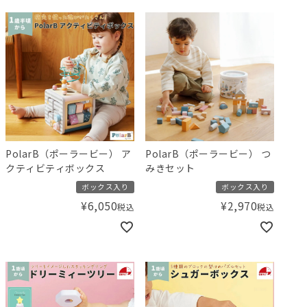
PolarB（ポーラービー） ア
PolarB（ポーラービー） つ
クティビティボックス
みきセット
ボックス入り
ボックス入り
¥
6,050
¥
2,970
税込
税込