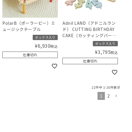
PolarB（ポーラービー）ミ
Adnil LAND（アドニルラン
ュージックテーブル
ド） CUTTING BIRTHDAY
CAKE（カッティングバース
ボックス入り
デーケーキ）
ボックス入り
¥
6,930
税込
¥
3,795
税込
在庫切れ
在庫切れ
22
件中
1
-
20
件表示
1
2