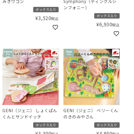
みきワゴン
Symphony（ティンクルシ
ンフォニー）
ボックス入り
ボックス入り
¥
3,520
税込
¥
6,930
税込
GENI（ジェニ） しょくぱん
GENI（ジェニ） ベリーくん
くんとサンドイッチ
のきのみやさん
ボックス入り
ボックス入り
¥
3,300
¥
4,950
税込
税込