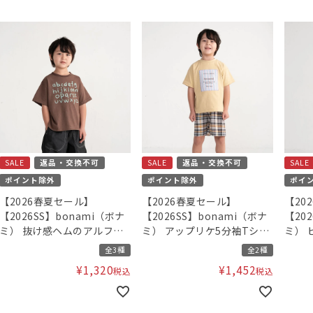
SALE
返品・交換不可
SALE
返品・交換不可
SALE
ポイント除外
ポイント除外
ポイ
【2026春夏セール】
【2026春夏セール】
【20
【2026SS】bonami（ボナ
【2026SS】bonami（ボナ
【20
ミ） 抜け感ヘムのアルファ
ミ） アップリケ5分袖Tシャ
ミ） 
ベットTシャツ
ツ
ャツ
全3種
全2種
¥
1,320
¥
1,452
税込
税込