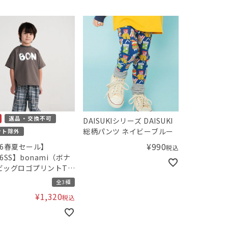
返品・交換不可
DAISUKIシリーズ DAISUKI
総柄パンツ ネイビーブルー
ント除外
¥
990
26春夏セール】
税込
26SS】bonami（ボナ
ビッグロゴプリントTシ
全3種
¥
1,320
税込