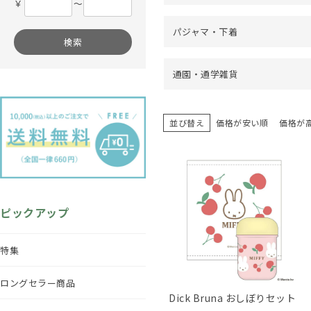
￥
〜
パジャマ・下着
検索
通園・通学雑貨
並び替え
価格が安い順
価格が
ピックアップ
特集
ロングセラー商品
Dick Bruna おしぼりセット