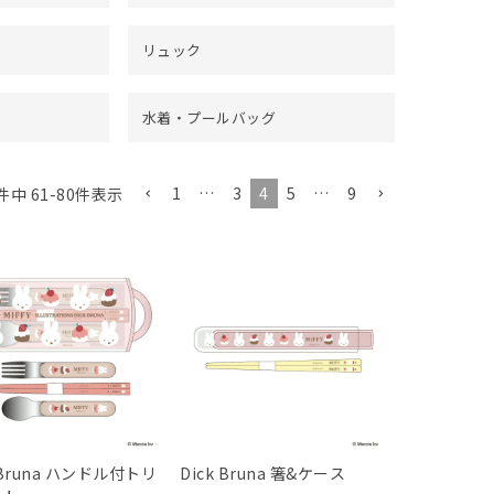
リュック
水着・プールバッグ
1
…
3
4
5
…
9
件中
61
-
80
件表示
 Bruna ハンドル付トリ
Dick Bruna 箸&ケース