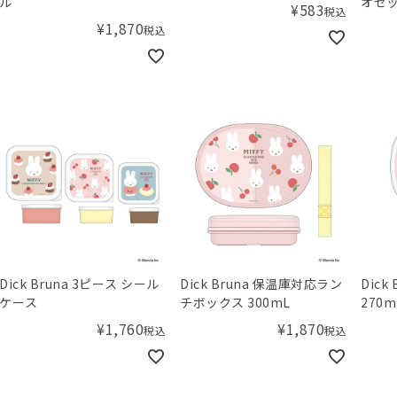
ル
オセ
¥
583
税込
¥
1,870
税込
Dick Bruna 3ピース シール
Dick Bruna 保温庫対応ラン
Dick
ケース
チボックス 300mL
270m
¥
1,760
¥
1,870
税込
税込