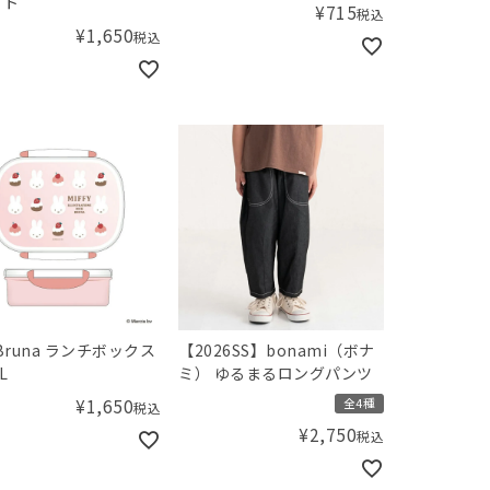
ット
¥
715
税込
¥
1,650
税込
 Bruna ランチボックス
【2026SS】bonami（ボナ
L
ミ） ゆるまるロングパンツ
¥
1,650
全4種
税込
¥
2,750
税込