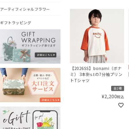
アーティフィシャルフラワー
ギフトラッピング
【2026SS】bonami（ボナ
ミ） 3本針s.tの7分袖プリン
トTシャツ
全2種
¥
2,200
税込