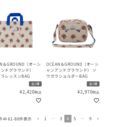
AN＆GROUND（オーシ
OCEAN＆GROUND（オーシ
アンドグラウンド）
ャンアンドグラウンド） ソ
ラレッスンBAG
ウガラショルダーBAG
全2種
全2種
¥
2,420
¥
2,970
税込
税込
1
…
3
4
5
…
9
件中
61
-
80
件表示