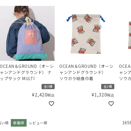
OCEAN＆GROUND（オーシ
OCEAN＆GROUND（オーシ
OCE
ャンアンドグラウンド） ナ
ャンアンドグラウンド）
ャン
ップサック MULTI
ソウガラ給食巾着
ソウガ
全3種
全2種
¥
2,420
¥
1,320
税込
税込
165
高い順
新着順
レビュー順