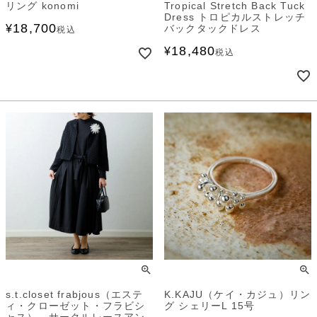
リング konomi
Tropical Stretch Back Tuck
Dress トロピカルストレッチ
18,700
¥
バックタックドレス
税込
18,480
¥
税込
s.t.closet frabjous（エステ
K.KAJU（ケイ・カジュ）リン
ィ・クローゼット・フラビシ
グ シェリーL 15号
ャス） サークルレースアン