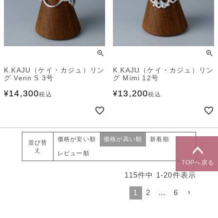
K.KAJU（ケイ・カジュ）リン
K.KAJU（ケイ・カジュ）リン
グ Venn S 3号
グ Mimi 12号
14,300
13,200
¥
¥
税込
税込
価格が安い順
価格が高い順
新着順
並び替
え
レビュー順
TOPへ戻る
115
件中
1
-
20
件表示
1
2
…
6