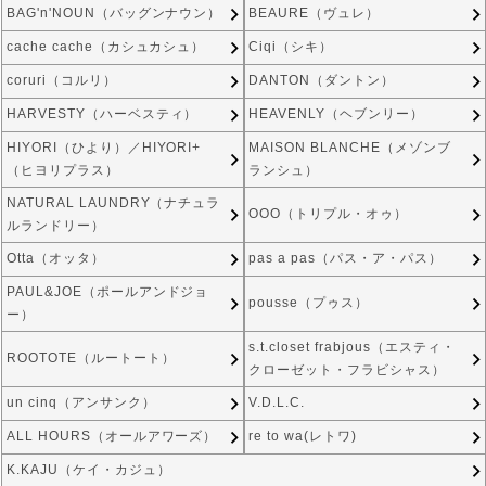
BAG'n'NOUN（バッグンナウン）
BEAURE（ヴュレ）
cache cache（カシュカシュ）
Ciqi（シキ）
coruri（コルリ）
DANTON（ダントン）
HARVESTY（ハーベスティ）
HEAVENLY（ヘブンリー）
HIYORI（ひより）／HIYORI+
MAISON BLANCHE（メゾンブ
（ヒヨリプラス）
ランシュ）
NATURAL LAUNDRY（ナチュラ
OOO（トリプル・オゥ）
ルランドリー）
Otta（オッタ）
pas a pas（パス・ア・パス）
PAUL&JOE（ポールアンドジョ
pousse（プゥス）
ー）
s.t.closet frabjous（エスティ・
ROOTOTE（ルートート）
クローゼット・フラビシャス）
un cinq（アンサンク）
V.D.L.C.
ALL HOURS（オールアワーズ）
re to wa(レトワ)
K.KAJU（ケイ・カジュ）