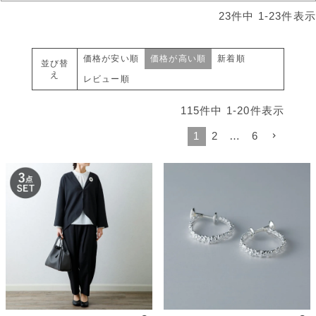
23
件中
1
-
23
件表示
価格が安い順
価格が高い順
新着順
並び替
え
レビュー順
115
件中
1
-
20
件表示
1
2
…
6