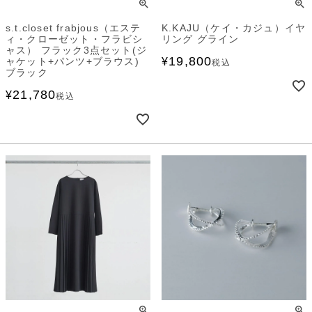
s.t.closet frabjous（エステ
K.KAJU（ケイ・カジュ）イヤ
ィ・クローゼット・フラビシ
リング グライン
ャス） フラック3点セット(ジ
19,800
ャケット+パンツ+ブラウス)
¥
税込
ブラック
21,780
¥
税込