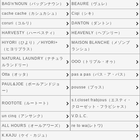
BAG'n'NOUN（バッグンナウン）
BEAURE（ヴュレ）
cache cache（カシュカシュ）
Ciqi（シキ）
coruri（コルリ）
DANTON（ダントン）
HARVESTY（ハーベスティ）
HEAVENLY（ヘブンリー）
HIYORI（ひより）／HIYORI+
MAISON BLANCHE（メゾンブ
（ヒヨリプラス）
ランシュ）
NATURAL LAUNDRY（ナチュラ
OOO（トリプル・オゥ）
ルランドリー）
Otta（オッタ）
pas a pas（パス・ア・パス）
PAUL&JOE（ポールアンドジョ
pousse（プゥス）
ー）
s.t.closet frabjous（エスティ・
ROOTOTE（ルートート）
クローゼット・フラビシャス）
un cinq（アンサンク）
V.D.L.C.
ALL HOURS（オールアワーズ）
re to wa(レトワ)
K.KAJU（ケイ・カジュ）