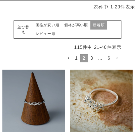
23
件中
1
-
23
件表示
価格が安い順
価格が高い順
新着順
並び替
え
レビュー順
115
件中
21
-
40
件表示
1
2
3
…
6