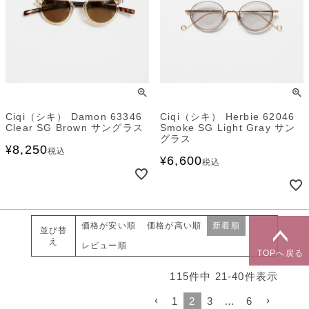
Ciqi（シキ） Damon 63346
Ciqi（シキ） Herbie 62046
Clear SG Brown サングラス
Smoke SG Light Gray サン
グラス
8,250
¥
税込
6,600
¥
税込
価格が安い順
価格が高い順
新着順
並び替
え
レビュー順
TOPへ戻る
115
件中
21
-
40
件表示
1
2
3
…
6