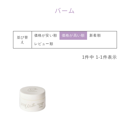
バーム
価格が安い順
価格が高い順
新着順
並び替
え
レビュー順
1
件中
1
-
1
件表示