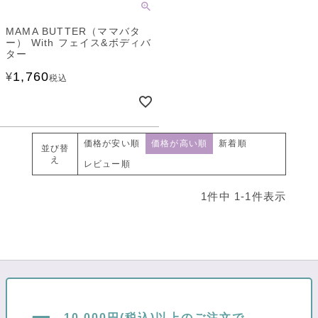
MAMA BUTTER（ママバタ
ー） With フェイス&ボディバ
ター
1,760
¥
税込
価格が安い順
価格が高い順
新着順
並び替
え
レビュー順
1
件中
1
-
1
件表示
10,000円(税込)以上のご注文で