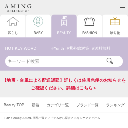
暮らし
BABY
BEAUTY
FASHION
贈り物
HOT KEY WORD
#Yunth
#紫外線対策
#送料無料
【地震・台風による配送遅延】詳しくは佐川急便のお知らせを
ご確認ください。
詳細はこちら＞
Beauty TOP
新着
カテゴリ一覧
ブランド一覧
ランキング
TOP
AmingCOSME 商品一覧
アイテムから探す
スキンケア
バーム