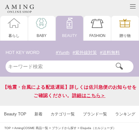
暮らし
BABY
BEAUTY
FASHION
贈り物
HOT KEY WORD
#Yunth
#紫外線対策
#送料無料
【地震・台風による配送遅延】詳しくは佐川急便のお知らせを
ご確認ください。
詳細はこちら＞
Beauty TOP
新着
カテゴリ一覧
ブランド一覧
ランキング
TOP
AmingCOSME 商品一覧
ブランドから探す
Elujuda（エルジューダ）