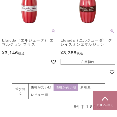
Elujuda（エルジューダ） エ
Elujuda（エルジューダ） グ
マルジョン プラス
レイスオンエマルジョン
3,146
3,388
¥
¥
税込
税込
在庫切れ
価格が安い順
価格が高い順
新着順
並び替
え
レビュー順
TOPへ戻る
8
件中
1
-
8
件表示