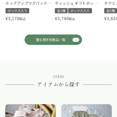
タ
テップアップマグパック
ディッシュ ギフトボック
チアミ
Pooh
ス ベアー ミニ
スリー
ボックス入り
全2種
ボックス入り
全5種
¥
5,170
¥
3,740
¥
3,63
税込
税込
贈る相手別商品一覧
ITEM
アイテムから探す