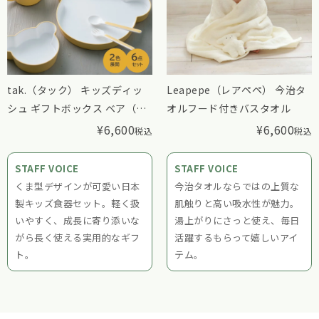
tak.（タック） キッズディッ
Leapepe（レアペペ） 今治タ
シュ ギフトボックス ベア（カ
オルフード付きバスタオル
トラリー付き）
¥
6,600
¥
6,600
税込
税込
STAFF VOICE
STAFF VOICE
くま型デザインが可愛い日本
今治タオルならではの上質な
製キッズ食器セット。軽く扱
肌触りと高い吸水性が魅力。
いやすく、成長に寄り添いな
湯上がりにさっと使え、毎日
がら長く使える実用的なギフ
活躍するもらって嬉しいアイ
ト。
テム。