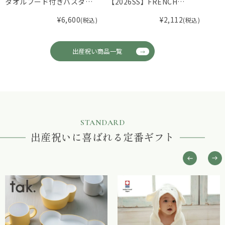
タオルフード付きバスタオ
【2026SS】FRENCH
ファ
ル
Aming（フレンチアミン
スタ
¥
6,600
¥
2,112
(税込)
(税込)
グ）スモッキングカバーオ
ール F
出産祝い商品一覧
STANDARD
出産祝いに喜ばれる定番ギフト