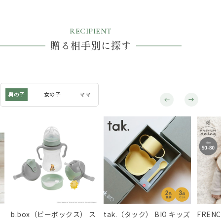
RECIPIENT
贈る相手別に探す
男の子
女の子
ママ
b.box（ビーボックス） ス
tak.（タック） BIO キッズ
FREN