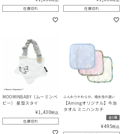
在庫切れ
在庫切れ
MOOMINBABY（ムーミンベ
ふんわりやわらか、吸水性の良い
ビー） 星型スタイ
【Amingオリジナル】今治
タオル ミニハンカチ
¥
1,430
税込
全3種
在庫切れ
¥
495
税込