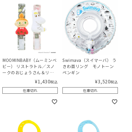
MOOMINBABY（ムーミンベ
Swimava（スイマーバ） う
ビー） リストラトル／スノ
きわ首リング モノトーン
ークのおじょうさん＆リト
ペンギン
ルミイ
¥
1,430
¥
3,520
税込
税込
在庫切れ
在庫切れ