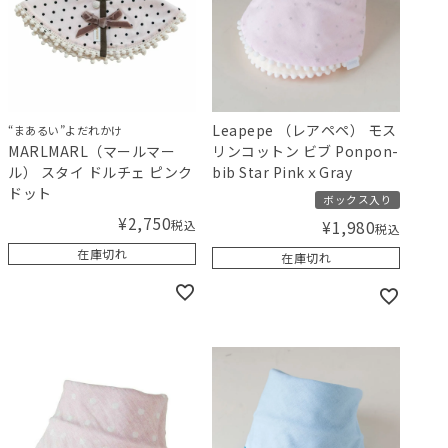
Leapepe （レアペペ） モス
“まあるい”よだれかけ
MARLMARL（マールマー
リンコットン ビブ Ponpon-
ル） スタイ ドルチェ ピンク
bib Star PinkｘGray
ドット
ボックス入り
¥
2,750
税込
¥
1,980
税込
在庫切れ
在庫切れ