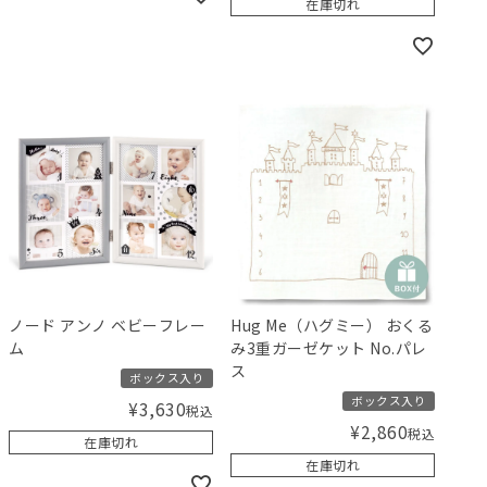
在庫切れ
ノード アンノ ベビーフレー
Hug Me（ハグミー） おくる
ム
み3重ガーゼケット No.パレ
ス
ボックス入り
ボックス入り
¥
3,630
税込
¥
2,860
税込
在庫切れ
在庫切れ