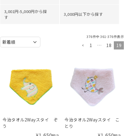
3,001円-5,000円から探
3,000円以下から探す
す
376
件中
361
-
376
件表示
1
…
18
19
今治タオル2Wayスタイ ぞ
今治タオル2Wayスタイ こ
う
とり
¥
1,650
¥
1,650
税込
税込