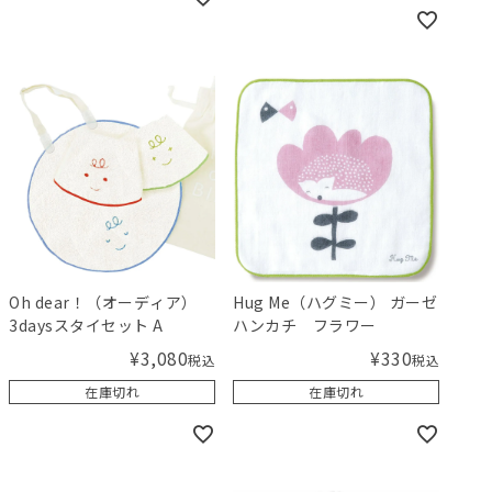
Oh dear！（オーディア）
Hug Me（ハグミー） ガーゼ
3daysスタイセット A
ハンカチ フラワー
¥
3,080
¥
330
税込
税込
在庫切れ
在庫切れ