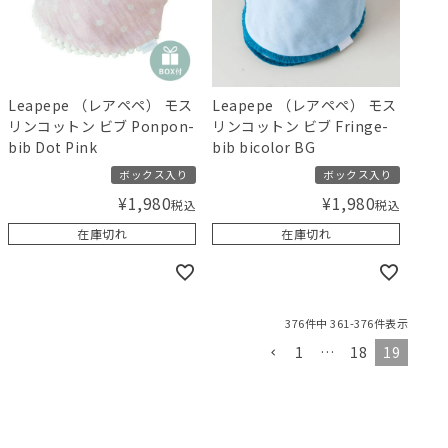
Leapepe （レアペペ） モス
Leapepe （レアペペ） モス
リンコットン ビブ Ponpon-
リンコットン ビブ Fringe-
bib Dot Pink
bib bicolor BG
ボックス入り
ボックス入り
¥
1,980
¥
1,980
税込
税込
在庫切れ
在庫切れ
376
件中
361
-
376
件表示
1
…
18
19