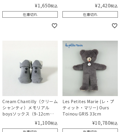
¥
1,650
¥
2,420
税込
税込
在庫切れ
在庫切れ
Cream Chantilly（クリーム
Les Petites Marie (レ・プ
シャンティ）メモリアル
ティット・マリー) Ours
boysソックス（9-12cm）
Toinou GRIS 33cm
襟付き風ソックス グレー
¥
1,100
¥
10,780
税込
税込
在庫切れ
在庫切れ