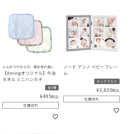
ノード アンノ ベビーフレー
ふんわりやわらか、吸水性の良い
【Amingオリジナル】今治
ム
タオル ミニハンカチ
ボックス入り
全3種
¥
3,630
税込
¥
495
税込
在庫切れ
在庫切れ