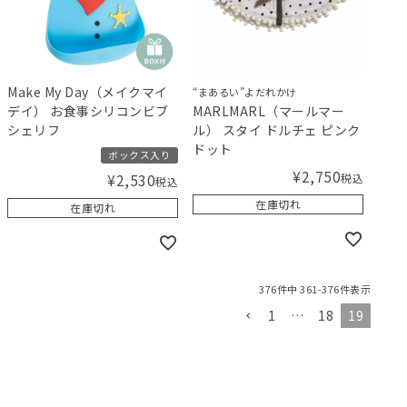
Make My Day（メイクマイ
“まあるい”よだれかけ
デイ） お食事シリコンビブ
MARLMARL（マールマー
シェリフ
ル） スタイ ドルチェ ピンク
ドット
ボックス入り
¥
2,750
税込
¥
2,530
税込
在庫切れ
在庫切れ
376
件中
361
-
376
件表示
1
…
18
19