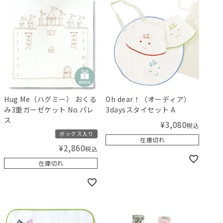
Hug Me（ハグミー） おくる
Oh dear！（オーディア）
み3重ガーゼケット No.パレ
3daysスタイセット A
ス
¥
3,080
税込
ボックス入り
在庫切れ
¥
2,860
税込
在庫切れ