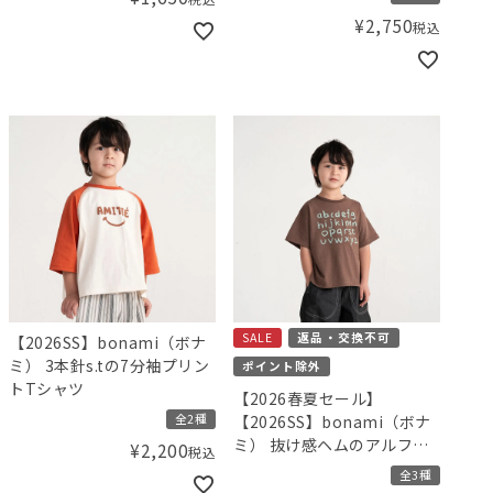
¥
2,750
税込
SALE
返品・交換不可
【2026SS】bonami（ボナ
ミ） 3本針s.tの7分袖プリン
ポイント除外
トTシャツ
【2026春夏セール】
全2種
【2026SS】bonami（ボナ
ミ） 抜け感ヘムのアルファ
¥
2,200
税込
ベットTシャツ
全3種