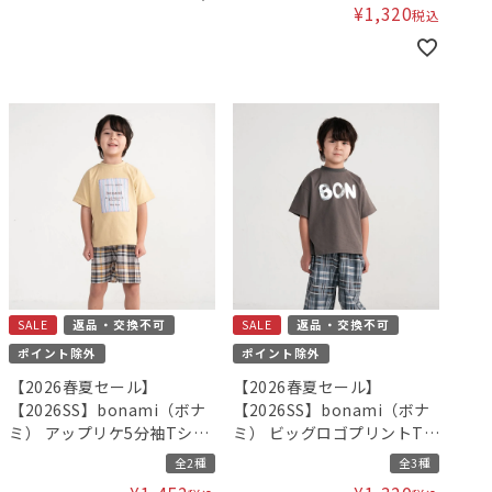
¥
1,320
税込
SALE
返品・交換不可
SALE
返品・交換不可
ポイント除外
ポイント除外
【2026春夏セール】
【2026春夏セール】
【2026SS】bonami（ボナ
【2026SS】bonami（ボナ
ミ） アップリケ5分袖Tシャ
ミ） ビッグロゴプリントTシ
ツ
ャツ
全2種
全3種