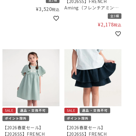
全2種
【2026SS】FRENCH
Aming（フレンチアミン
¥
3,520
税込
グ）刺繍ロンパース
全3種
¥
2,178
税込
SALE
返品・交換不可
SALE
返品・交換不可
ポイント除外
ポイント除外
【2026春夏セール】
【2026春夏セール】
【2026SS】FRENCH
【2026SS】FRENCH