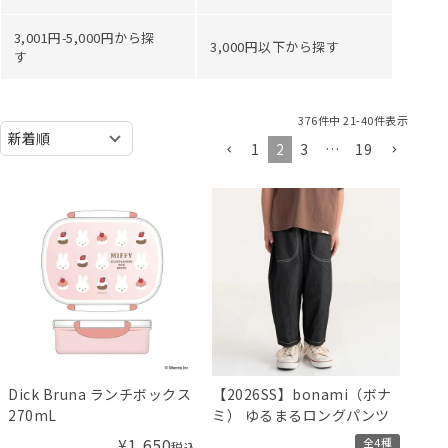
3,001円-5,000円から探
3,000円以下から探す
す
376
件中
21
-
40
件表示
1
2
3
…
19
Dick Bruna ランチボックス
【2026SS】bonami（ボナ
270mL
ミ） ゆるまるロングパンツ
¥
1,650
全4種
税込