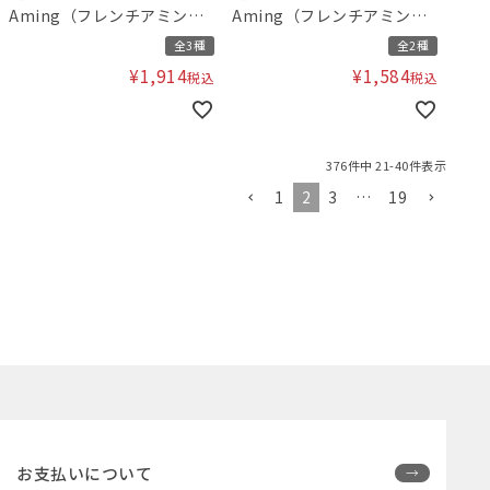
Aming（フレンチアミン
Aming（フレンチアミン
グ）刺繍ワンピース
グ）フリルキュロット
全3種
全2種
¥
1,914
¥
1,584
税込
税込
376
件中
21
-
40
件表示
1
2
3
…
19
お支払いについて