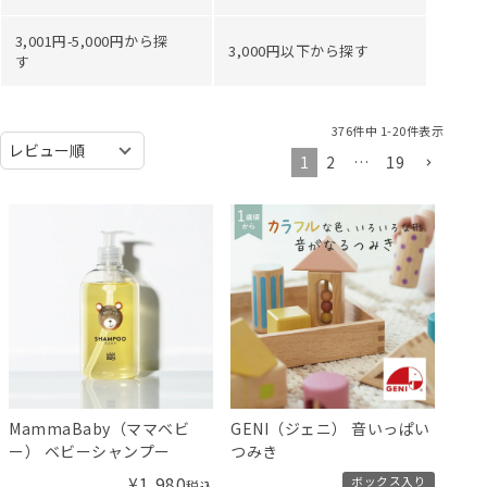
3,001円-5,000円から探
3,000円以下から探す
す
376
件中
1
-
20
件表示
1
2
…
19
MammaBaby（ママベビ
GENI（ジェニ） 音いっぱい
ー） ベビーシャンプー
つみき
¥
1,980
ボックス入り
税込