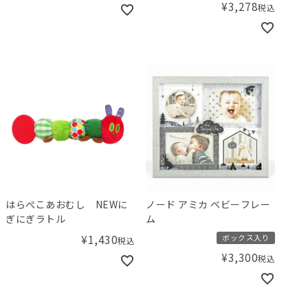
¥
3,278
税込
はらぺこあおむし NEWに
ノード アミカ ベビーフレー
ぎにぎラトル
ム
¥
1,430
ボックス入り
税込
¥
3,300
税込