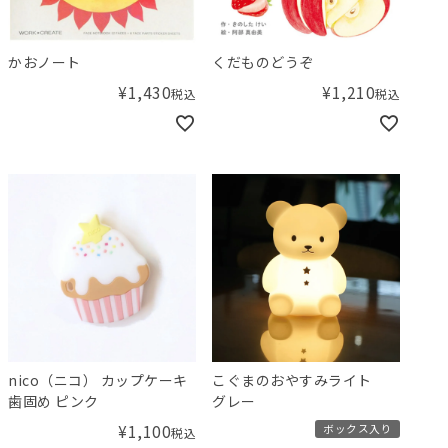
かおノート
くだものどうぞ
¥
1,430
¥
1,210
税込
税込
nico（ニコ） カップケーキ
こぐまのおやすみライト
歯固め ピンク
グレー
¥
1,100
ボックス入り
税込