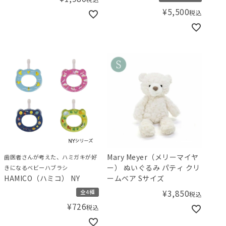
¥
5,500
税込
Mary Meyer（メリーマイヤ
歯医者さんが考えた、ハミガキが好
ー） ぬいぐるみ パティ クリ
きになるベビーハブラシ
HAMICO（ハミコ） NY
ームベア Sサイズ
¥
3,850
全4種
税込
¥
726
税込