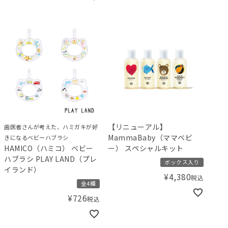
【リニューアル】
歯医者さんが考えた、ハミガキが好
MammaBaby（ママベビ
きになるベビーハブラシ
HAMICO（ハミコ） ベビー
ー） スペシャルキット
ハブラシ PLAY LAND（プレ
ボックス入り
イランド）
¥
4,380
税込
全4種
¥
726
税込