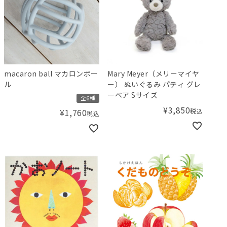
macaron ball マカロンボー
Mary Meyer（メリーマイヤ
ル
ー） ぬいぐるみ パティ グレ
ーベア Sサイズ
全6種
¥
3,850
税込
¥
1,760
税込