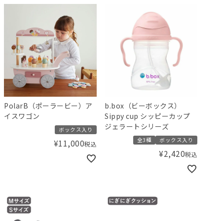
PolarB（ポーラービー）ア
b.box（ビーボックス）
イスワゴン
Sippy cup シッピーカップ
ジェラートシリーズ
ボックス入り
全3種
ボックス入り
¥
11,000
税込
¥
2,420
税込