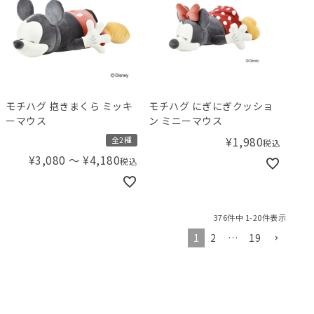
モチハグ 抱きまくら ミッキ
モチハグ にぎにぎクッショ
ーマウス
ン ミニーマウス
¥
1,980
全2種
税込
¥
3,080
〜
¥
4,180
税込
376
件中
1
-
20
件表示
1
2
…
19