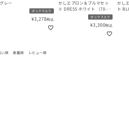
グレー
かしエプロン＆ブルマセッ
かし
ト DRESS ホワイト （70-
ト BL
ボックス入り
80cm）
80c
ボックス入り
¥
3,278
税込
¥
3,300
税込
高い順
新着順
レビュー順