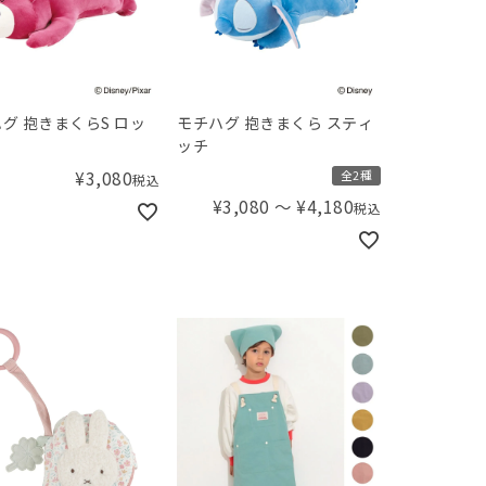
グ 抱きまくらS ロッ
モチハグ 抱きまくら スティ
ッチ
¥
3,080
全2種
税込
¥
3,080
〜
¥
4,180
税込