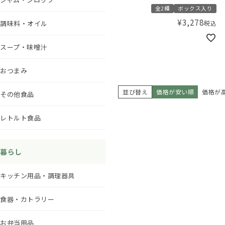
全2種
ボックス入り
¥
3,278
調味料・オイル
税込
スープ・味噌汁
おつまみ
並び替え
価格が安い順
価格が
その他食品
レトルト食品
暮らし
キッチン用品・調理器具
食器・カトラリー
お弁当用品