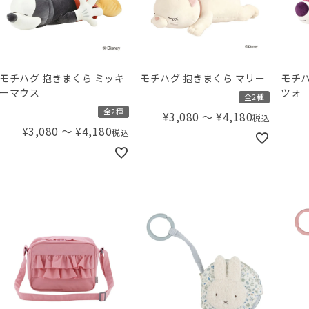
モチハグ 抱きまくら ミッキ
モチハグ 抱きまくら マリー
モチハ
ーマウス
ツォ
全2種
全2種
¥
3,080
〜
¥
4,180
税込
¥
3,080
〜
¥
4,180
税込