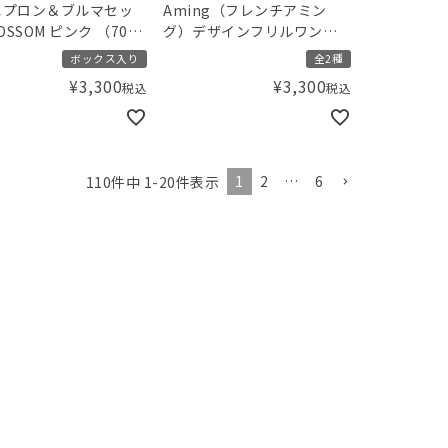
エプロン＆ブルマセッ
Aming（フレンチアミン
OSSOM ピンク （70-
グ）デザインフリルワンピ
m）
ース
ボックス入り
全2種
¥
3,300
¥
3,300
税込
税込
1
2
…
6
110
件中
1
-
20
件表示