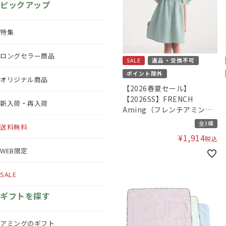
ピックアップ
特集
ロングセラー商品
SALE
返品・交換不可
ポイント除外
オリジナル商品
【2026春夏セール】
【2026SS】FRENCH
新入荷・再入荷
Aming（フレンチアミン
グ）刺繍ワンピース
全3種
送料無料
¥
1,914
税込
WEB限定
SALE
ギフトを探す
アミングのギフト