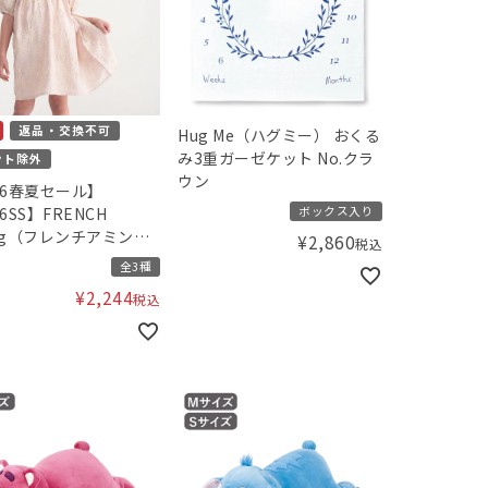
返品・交換不可
Hug Me（ハグミー） おくる
み3重ガーゼケット No.クラ
ント除外
ウン
26春夏セール】
ボックス入り
6SS】FRENCH
ng（フレンチアミン
¥
2,860
税込
コード刺繍ギャザーワ
全3種
ース
¥
2,244
税込