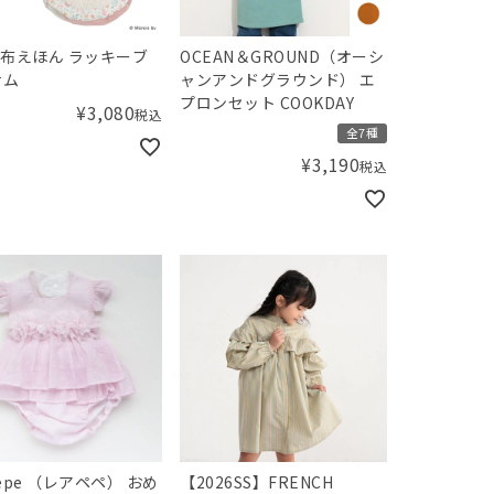
fy 布えほん ラッキーブ
OCEAN＆GROUND（オーシ
サム
ャンアンドグラウンド） エ
プロンセット COOKDAY
¥
3,080
税込
全7種
¥
3,190
税込
pepe （レアペペ） おめ
【2026SS】FRENCH