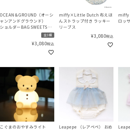
OCEAN＆GROUND（オーシ
miffy×Little Dutch 布えほ
mif
ャンアンドグラウンド）
んストラップ付き ラッキー
ロッ
ショルダーBAG SWEETS
リーブス
TIME
¥
3,080
全3種
税込
¥
3,080
税込
こぐまのおやすみライト
Leapepe （レアペペ） おめ
Lea