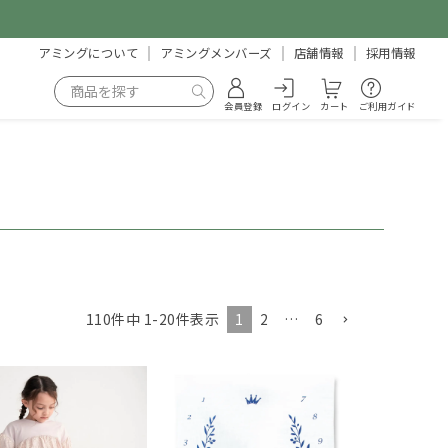
アミングについて
アミングメンバーズ
店舗情報
採用情報
会員登録
ログイン
カート
ご利用ガイド
1
2
…
6
110
件中
1
-
20
件表示