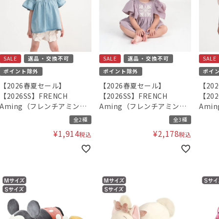
SALE
返品・交換不可
SALE
返品・交換不可
SALE
ポイント除外
ポイント除外
ポイ
【2026春夏セール】
【2026春夏セール】
【20
【2026SS】FRENCH
【2026SS】FRENCH
【202
Aming（フレンチアミン
Aming（フレンチアミン
Ami
グ）フリルギャザーチュニ
グ）刺繍ロンパース
グ）
全2種
全3種
ックブラウス
ンピ
¥
1,914
¥
2,178
税込
税込