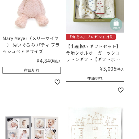
「育児本」プレゼント対象
Mary Meyer（メリーマイヤ
ー） ぬいぐるみ パティ ブラ
【出産祝い ギフトセット】
ッシュベア Mサイズ
今治タオルオーガニックコ
ットンギフト【ギフトボッ
¥
4,840
税込
クス入り】／Amingオリジ
¥
5,005
税込
在庫切れ
ナルセット
在庫切れ