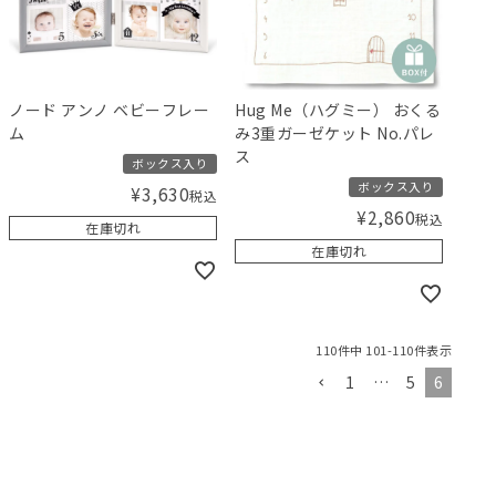
ノード アンノ ベビーフレー
Hug Me（ハグミー） おくる
ム
み3重ガーゼケット No.パレ
ス
ボックス入り
ボックス入り
¥
3,630
税込
¥
2,860
税込
在庫切れ
在庫切れ
110
件中
101
-
110
件表示
1
…
5
6