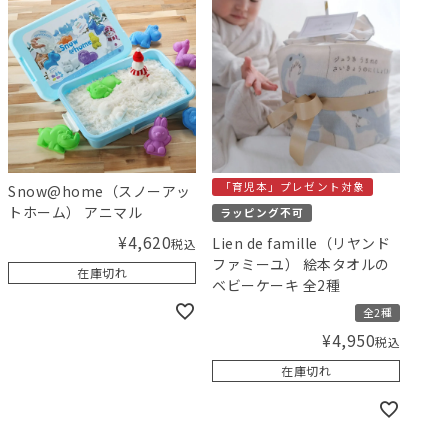
「育児本」プレゼント対象
Snow@home（スノーアッ
トホーム） アニマル
ラッピング不可
¥
4,620
Lien de famille（リヤンド
税込
ファミーユ） 絵本タオルの
在庫切れ
ベビーケーキ 全2種
全2種
¥
4,950
税込
在庫切れ