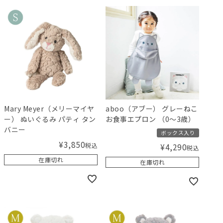
Mary Meyer（メリーマイヤ
aboo（アブー） グレーねこ
ー） ぬいぐるみ パティ タン
お食事エプロン （0～3歳）
バニー
ボックス入り
¥
3,850
税込
¥
4,290
税込
在庫切れ
在庫切れ