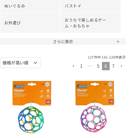
ぬいぐるみ
バストイ
おうちで楽しめるゲー
お外遊び
ム・おもちゃ
さらに表示
127
件中
101
-
120
件表示
1
…
5
6
7