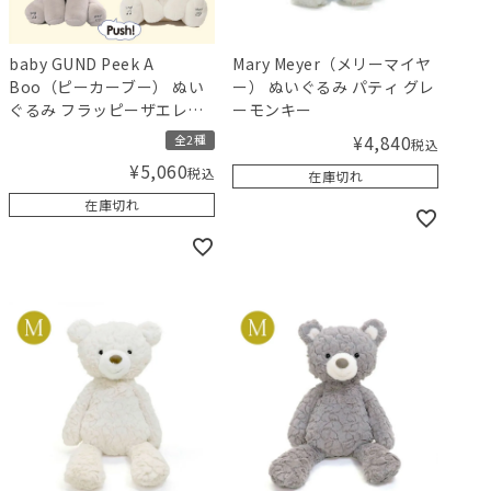
baby GUND Peek A
Mary Meyer（メリーマイヤ
Boo（ピーカーブー） ぬい
ー） ぬいぐるみ パティ グレ
ぐるみ フラッピーザエレフ
ーモンキー
ァント／フローラバニー
¥
4,840
全2種
税込
¥
5,060
税込
在庫切れ
在庫切れ