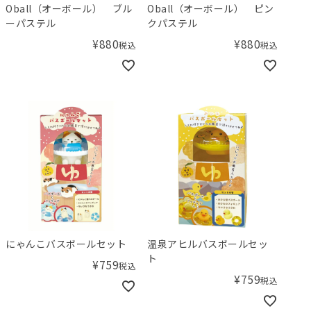
Oball（オーボール） ブル
Oball（オーボール） ピン
ーパステル
クパステル
¥
880
¥
880
税込
税込
にゃんこバスボールセット
温泉アヒルバスボールセッ
ト
¥
759
税込
¥
759
税込