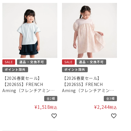
SALE
返品・交換不可
SALE
返品・交換不可
ポイント除外
ポイント除外
【2026春夏セール】
【2026春夏セール】
【2026SS】FRENCH
【2026SS】FRENCH
Aming（フレンチアミン
Aming（フレンチアミン
グ）ハート刺繍柄Tシャツ
グ）コード刺繍ギャザーワ
全2種
全3種
ンピース
¥
1,518
¥
2,244
税込
税込