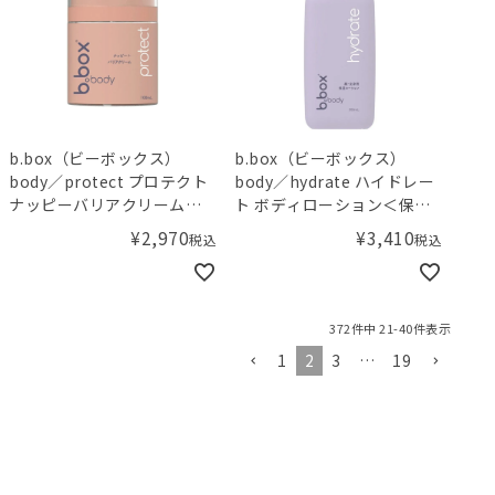
b.box（ビーボックス）
b.box（ビーボックス）
body／protect プロテクト
body／hydrate ハイドレー
ナッピーバリアクリーム＜
ト ボディローション＜保湿
敏感肌用保護クリーム＞
用ローション＞
¥
2,970
¥
3,410
税込
税込
372
件中
21
-
40
件表示
1
2
3
…
19