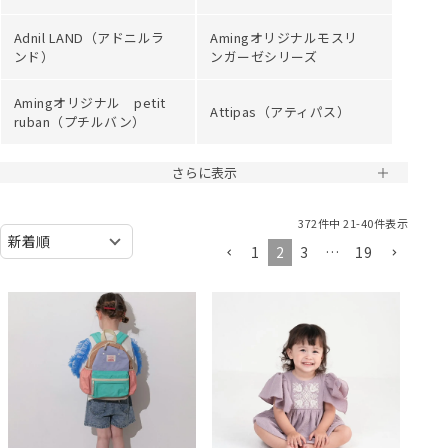
Adnil LAND（アドニルラ
Amingオリジナルモスリ
ンド）
ンガーゼシリーズ
Amingオリジナル petit
Attipas（アティパス）
ruban（プチルバン）
さらに表示
372
件中
21
-
40
件表示
1
2
3
…
19