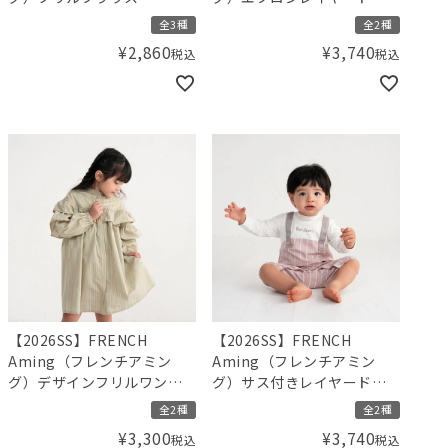
ロンパース
全3種
全2種
¥
2,860
¥
3,740
税込
税込
【2026SS】FRENCH
【2026SS】FRENCH
Aming（フレンチアミン
Aming（フレンチアミン
グ）デザインフリルワンピ
グ）サス付きレイヤード風
ース
カバーオール
全2種
全2種
¥
3,300
¥
3,740
税込
税込