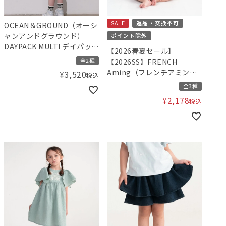
SALE
返品・交換不可
OCEAN＆GROUND（オーシ
ャンアンドグラウンド）
ポイント除外
DAYPACK MULTI デイパック
【2026春夏セール】
リュック
全2種
【2026SS】FRENCH
Aming（フレンチアミン
¥
3,520
税込
グ）刺繍ロンパース
全3種
¥
2,178
税込