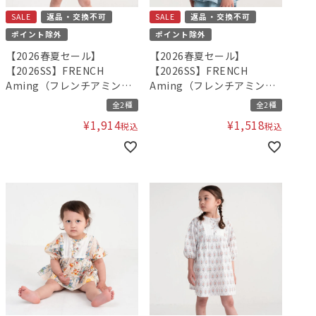
SALE
返品・交換不可
SALE
返品・交換不可
ポイント除外
ポイント除外
【2026春夏セール】
【2026春夏セール】
【2026SS】FRENCH
【2026SS】FRENCH
Aming（フレンチアミン
Aming（フレンチアミン
グ）フリルギャザーチュニ
グ）デニムビスチェ
全2種
全2種
ックブラウス
¥
1,914
¥
1,518
税込
税込