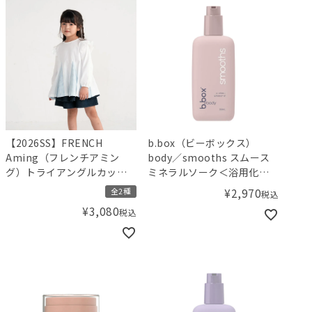
【2026SS】FRENCH
b.box（ビーボックス）
Aming（フレンチアミン
body／smooths スムース
グ）トライアングルカット
ミネラルソーク＜浴用化粧
チュニック
料＞
¥
2,970
全2種
税込
¥
3,080
税込