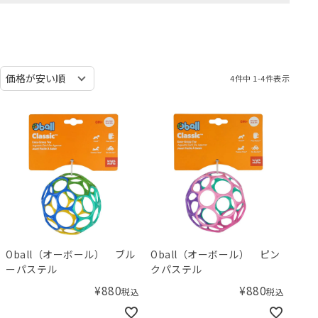
4
件中
1
-
4
件表示
Oball（オーボール） ブル
Oball（オーボール） ピン
ーパステル
クパステル
¥
880
¥
880
税込
税込