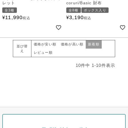
レット
coruri/Basic 財布
全3種
全8種
ボックス入り
11,990
3,190
¥
¥
税込
税込
価格が安い順
価格が高い順
新着順
並び替
え
レビュー順
10
件中
1
-
10
件表示