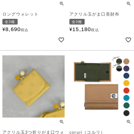
ロングウォレット
アクリル玉がま口長財布
全3種
全3種
8,690
15,180
¥
¥
税込
税込
アクリル玉3つ折りがま口ウォ
coruri（コルリ）