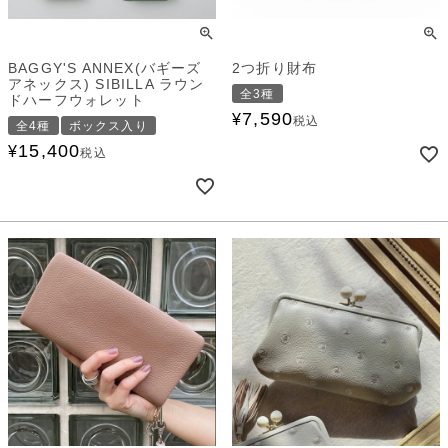
BAGGY'S ANNEX(バギーズ
2つ折り財布
アネックス) SIBILLA ラウン
全3種
ドハーフウォレット
7,590
¥
税込
全4種
ボックス入り
15,400
¥
税込