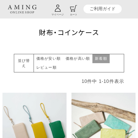
TOP
贈り物商品一覧
カテゴリーから探す
ファッション
ファッション小物
ご利用ガイド
財布・コインケース
マイページ
カート
財布・コインケース
価格が安い順
価格が高い順
新着順
並び替
え
レビュー順
10
件中
1
-
10
件表示