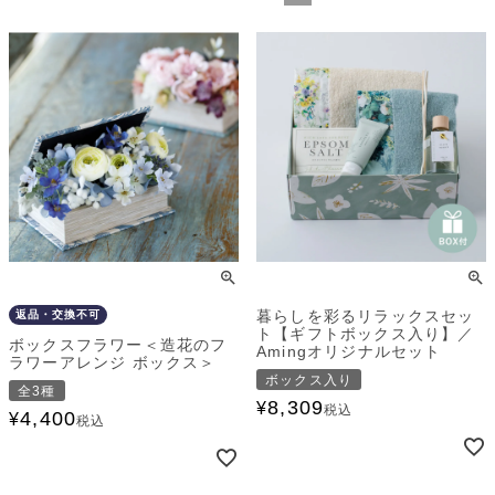
暮らしを彩るリラックスセッ
返品・交換不可
ト【ギフトボックス入り】／
ボックスフラワー＜造花のフ
Amingオリジナルセット
ラワーアレンジ ボックス＞
ボックス入り
全3種
8,309
¥
税込
4,400
¥
税込