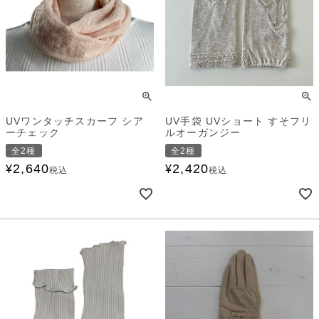
UVワンタッチスカーフ シア
UV手袋 UVショート すそフリ
ーチェック
ルオーガンジー
全2種
全2種
2,640
2,420
¥
¥
税込
税込