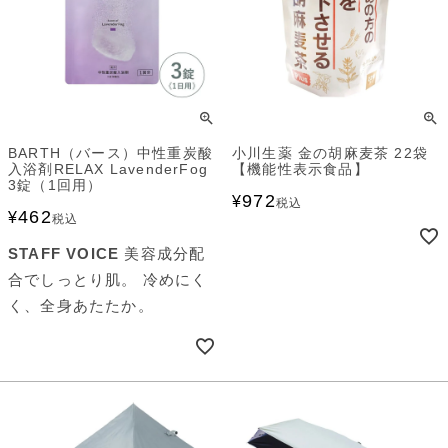
BARTH（バース）中性重炭酸
小川生薬 金の胡麻麦茶 22袋
入浴剤RELAX LavenderFog
【機能性表示食品】
3錠（1回用）
972
¥
税込
462
¥
税込
STAFF VOICE
美容成分配
合でしっとり肌。 冷めにく
く、全身あたたか。