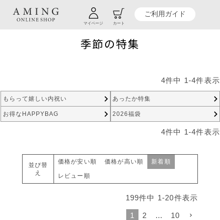
TOP
暮らし商品一覧
季節の特集
ご利用ガイド
マイページ
カート
季節の特集
4
件中
1
-
4
件表示
もらって嬉しい内祝い
あったか特集
お得なHAPPYBAG
2026福袋
4
件中
1
-
4
件表示
価格が安い順
価格が高い順
新着順
並び替
え
レビュー順
199
件中
1
-
20
件表示
1
2
…
10