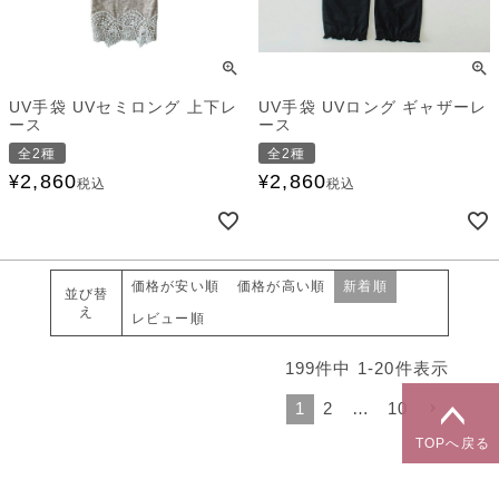
UV手袋 UVセミロング 上下レ
UV手袋 UVロング ギャザーレ
ース
ース
全2種
全2種
2,860
2,860
¥
¥
税込
税込
価格が安い順
価格が高い順
新着順
並び替
え
レビュー順
199
件中
1
-
20
件表示
1
2
…
10
TOPへ戻る