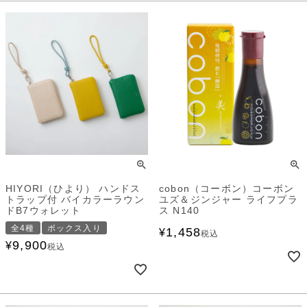
HIYORI（ひより） ハンドス
cobon（コーボン）コーボン
トラップ付 バイカラーラウン
ユズ＆ジンジャー ライフプラ
ドB7ウォレット
ス N140
全4種
ボックス入り
1,458
¥
税込
9,900
¥
税込