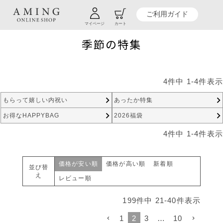
TOP
暮らし商品一覧
季節の特集
ご利用ガイド
マイページ
カート
季節の特集
4
件中
1
-
4
件表示
もらって嬉しい内祝い
あったか特集
お得なHAPPYBAG
2026福袋
4
件中
1
-
4
件表示
価格が安い順
価格が高い順
新着順
並び替
え
レビュー順
199
件中
21
-
40
件表示
1
2
3
…
10