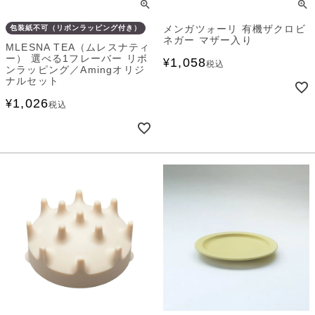
メンガツォーリ 有機ザクロビ
包装紙不可（リボンラッピング付き）
ネガー マザー入り
MLESNA TEA（ムレスナティ
ー） 選べる1フレーバー リボ
1,058
¥
税込
ンラッピング／Amingオリジ
ナルセット
1,026
¥
税込