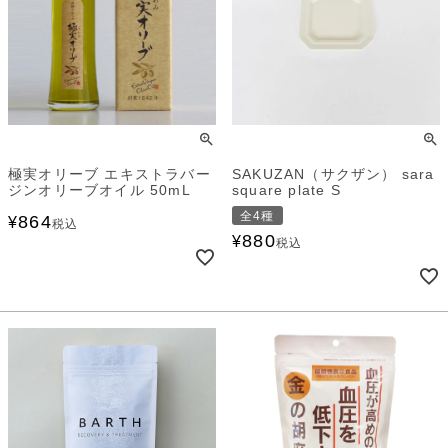
極実オリーブ エキストラバー
SAKUZAN（サクザン） sara
ジンオリーブオイル 50mL
square plate S
全4種
864
¥
税込
880
¥
税込