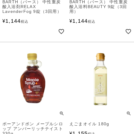
BARTH（バース） 中性重炭
BARTH（バース） 中性重炭
酸入浴剤RELAX
酸入浴料BEAUTY 9錠（3回
LavenderFog 9錠（3回用）
用）
1,144
1,144
¥
¥
税込
税込
ボーアンドボン メープルシロ
えごまオイル 180g
ップ アンバーリッチテイスト
1,155
330g
¥