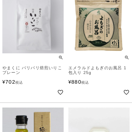
やまくに パリパリ焙煎いりこ
エメラルドよもぎのお風呂 1
プレーン
包入り 25g
702
880
¥
¥
税込
税込