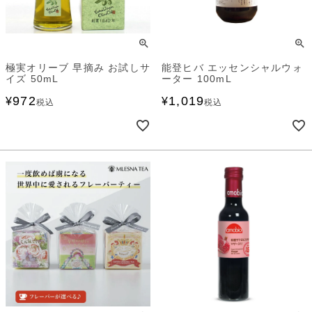
極実オリーブ 早摘み お試しサ
能登ヒバ エッセンシャルウォ
イズ 50mL
ーター 100mL
972
1,019
¥
¥
税込
税込