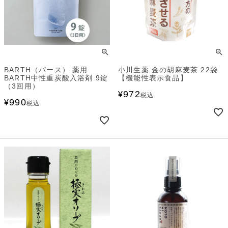
BARTH（バース） 薬用
小川生薬 金の胡麻麦茶 22袋
BARTH中性重炭酸入浴剤 9錠
【機能性表示食品】
（3回用）
972
¥
税込
990
¥
税込