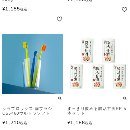
税込
1,155
¥
税込
クラプロックス 歯ブラシ
すっきり飲める腸活甘酒RP 5
CS5460ウルトラソフト
本セット
1,210
1,188
¥
¥
税込
税込