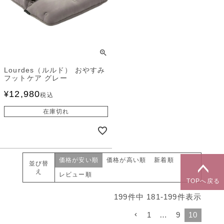
Lourdes（ルルド） おやすみ
フットケア グレー
12,980
¥
税込
在庫切れ
価格が安い順
価格が高い順
新着順
並び替
え
レビュー順
TOPへ戻る
199
件中
181
-
199
件表示
1
…
9
10