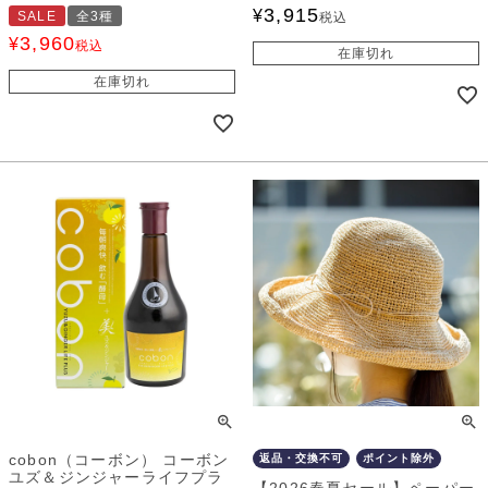
3,915
¥
SALE
全3種
税込
3,960
¥
税込
在庫切れ
在庫切れ
cobon（コーボン） コーボン
返品・交換不可
ポイント除外
ユズ＆ジンジャーライフプラ