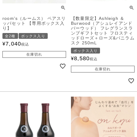
room's（ルームス） ペアスリ
【数量限定】Ashleigh ＆
ッパセット 【専用ボックス入
Burwood（アシュレイアンド
り】
バーウッド） フレグランスラ
ンプギフトセット フロスティ
全2種
ボックス入り
ッドローズ＋ローズ&バニラム
スク 250mL
7,040
¥
税込
ボックス入り
在庫切れ
8,580
¥
税込
在庫切れ