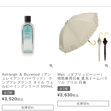
Ashleigh ＆ Burwood（アシ
Wpc.（ダブリュピーシー）
ュレイアンドバーウッド） ラ
晴雨兼用日傘 遮光ドームパラ
ンプフレグランス オイル ウェ
ソル フリル 日傘
ルビーイングシリーズ 500mL
全2種
全2種
3,630
¥
税込
3,520
¥
税込
在庫切れ
在庫切れ