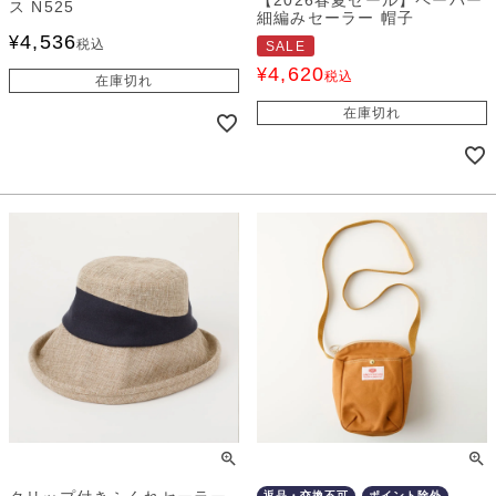
【2026春夏セール】ペーパー
ス N525
細編みセーラー 帽子
4,536
¥
税込
SALE
4,620
¥
税込
在庫切れ
在庫切れ
返品・交換不可
ポイント除外