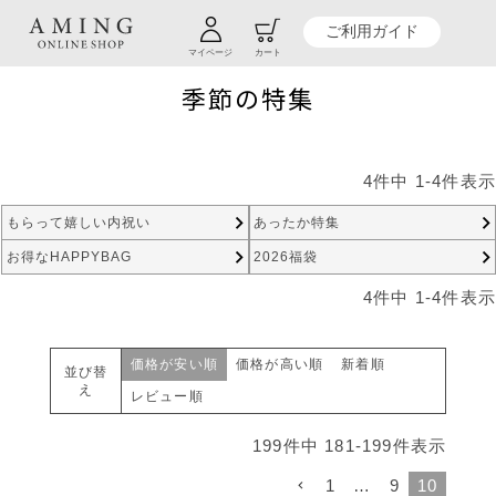
TOP
暮らし商品一覧
季節の特集
ご利用ガイド
マイページ
カート
季節の特集
4
件中
1
-
4
件表示
もらって嬉しい内祝い
あったか特集
お得なHAPPYBAG
2026福袋
4
件中
1
-
4
件表示
価格が安い順
価格が高い順
新着順
並び替
え
レビュー順
199
件中
181
-
199
件表示
1
…
9
10