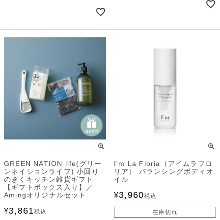
GREEN NATION life(グリー
I'm La Floria（アイムラフロ
ンネイションライフ) 小回り
リア） バランシングボディオ
のきくキッチン雑貨ギフト
イル
【ギフトボックス入り】／
3,960
Amingオリジナルセット
¥
税込
3,861
¥
税込
在庫切れ