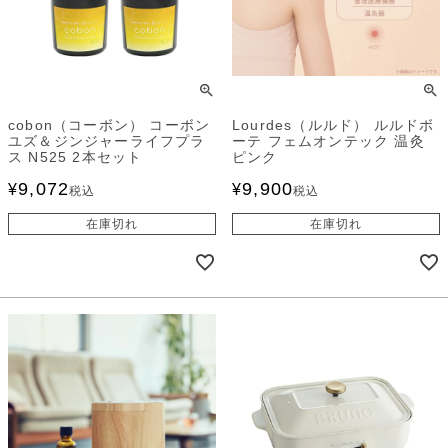
cobon（コーボン） コーボン
Lourdes（ルルド） ルルドボ
ユズ＆ジンジャーライフプラ
ーテ フェムオンテック 温灸
ス N525 2本セット
ピンク
9,072
9,900
¥
¥
税込
税込
在庫切れ
在庫切れ