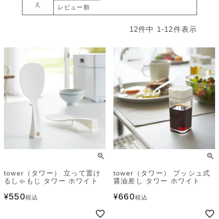
え
レビュー順
12
件中
1
-
12
件表示
tower（タワー） 立って置け
tower（タワー） プッシュ式
るしゃもじ タワー ホワイト
醤油差し タワー ホワイト
550
660
¥
¥
税込
税込