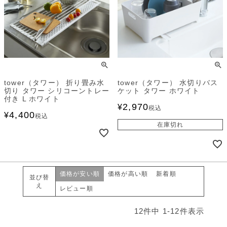
tower（タワー） 折り畳み水
tower（タワー） 水切りバス
切り タワー シリコーントレー
ケット タワー ホワイト
付き L ホワイト
2,970
¥
税込
4,400
¥
税込
在庫切れ
価格が安い順
価格が高い順
新着順
並び替
え
レビュー順
12
件中
1
-
12
件表示