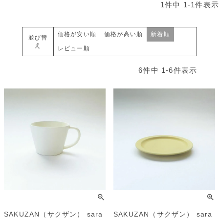
1
件中
1
-
1
件表示
価格が安い順
価格が高い順
新着順
並び替
え
レビュー順
6
件中
1
-
6
件表示
SAKUZAN（サクザン） sara
SAKUZAN（サクザン） sara