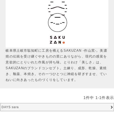
岐阜県土岐市駄知町に工房を構えるSAKUZAN -作山窯-。美濃
焼の伝統を受け継ぐやきものの里にありながら、現代の感覚を
意欲的にとりいれた作風が持ち味。とりわけ「美しさ」は、
SAKUZANのブランドコンセプト。土練り、成形、乾燥、素焼
き、釉薬、本焼き。その一つひとつに神経を研ぎすませ、てい
ねいに向きあったものづくりをしています。
1
件中
1
-
1
件表示
DAYS sara