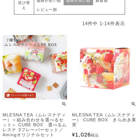
価格が安い順
価格が高い順
新着順
並び替
え
レビュー順
14
件中
1
-
14
件表示
MLESNA TEA（ムレスナティ
MLESNA TEA（ムレスナティ
ー）＜組み合わせを選べるセ
ー） CUBE BOX きらめき果
ット＞ CUBE BOX 選べるム
実
レスナ 3フレーバーセット／
1,026
Amingオリジナルセット
¥
税込