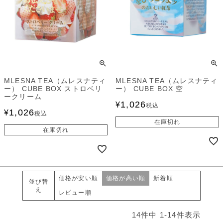
MLESNA TEA（ムレスナティ
MLESNA TEA（ムレスナティ
ー） CUBE BOX ストロベリ
ー） CUBE BOX 空
ークリーム
1,026
¥
税込
1,026
¥
税込
在庫切れ
在庫切れ
価格が安い順
価格が高い順
新着順
並び替
え
レビュー順
14
件中
1
-
14
件表示