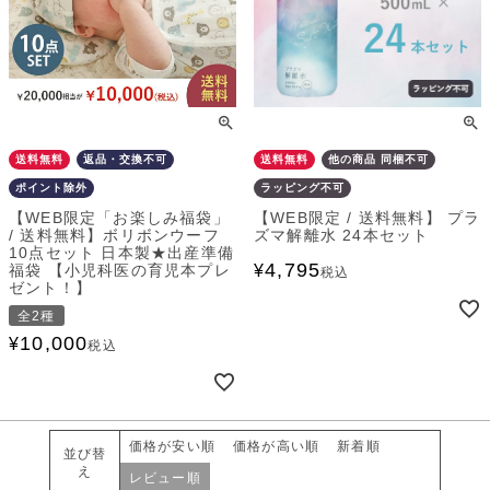
送料無料
返品・交換不可
送料無料
他の商品 同梱不可
ポイント除外
ラッピング不可
【WEB限定「お楽しみ福袋」
【WEB限定 / 送料無料】 プラ
/ 送料無料】ボリボンウーフ
ズマ解離水 24本セット
10点セット 日本製★出産準備
4,795
福袋 【小児科医の育児本プレ
¥
税込
ゼント！】
全2種
10,000
¥
税込
価格が安い順
価格が高い順
新着順
並び替
え
レビュー順