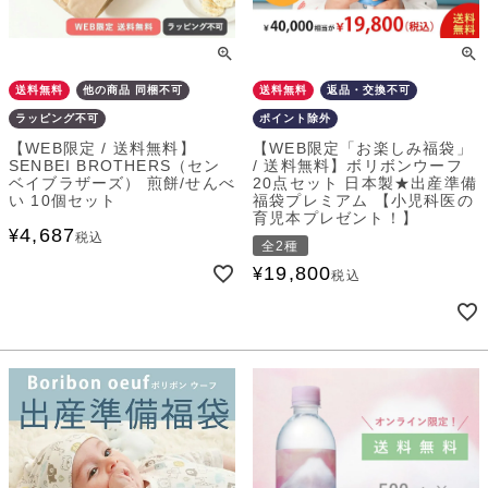
送料無料
他の商品 同梱不可
送料無料
返品・交換不可
ラッピング不可
ポイント除外
【WEB限定 / 送料無料】
【WEB限定「お楽しみ福袋」
SENBEI BROTHERS（セン
/ 送料無料】ボリボンウーフ
ベイブラザーズ） 煎餅/せんべ
20点セット 日本製★出産準備
い 10個セット
福袋プレミアム 【小児科医の
育児本プレゼント！】
4,687
¥
税込
全2種
19,800
¥
税込