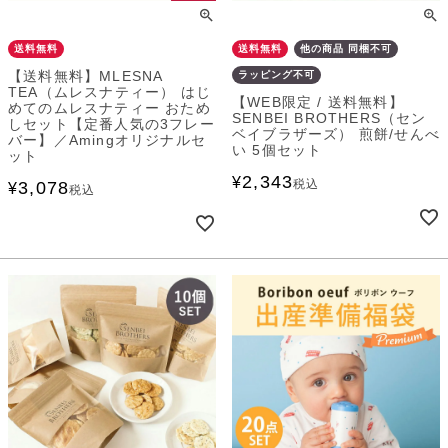
送料無料
送料無料
他の商品 同梱不可
【送料無料】MLESNA
ラッピング不可
TEA（ムレスナティー） はじ
【WEB限定 / 送料無料】
めてのムレスナティー おため
SENBEI BROTHERS（セン
しセット【定番人気の3フレー
ベイブラザーズ） 煎餅/せんべ
バー】／Amingオリジナルセ
い 5個セット
ット
2,343
¥
税込
3,078
¥
税込