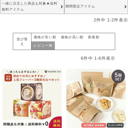
一緒に注文した商品も対象★送料
期間限定アイテム
無料アイテム
2
件中
1
-
2
件表示
価格が安い順
価格が高い順
新着順
並び替
え
レビュー順
6
件中
1
-
6
件表示